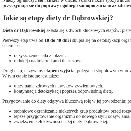
Należy ograniczyć
sól
i
cukier
w diecie. Posiłki można spożywać zar
przyczyniają się do poprawy ogólnego samopoczucia oraz zdrow
Jakie są etapy diety dr Dąbrowskiej?
Dieta dr Dąbrowskiej
składa się z dwóch kluczowych etapów: pierw
Pierwszy etap trwa od
10 do 40 dni
i skupia się na detoksykacji org
celem jest:
oczyszczenie ciała z toksyn,
redukcja nadmiaru tkanki tłuszczowej.
Drugi etap, nazywany
etapem wyjścia
, polega na stopniowym wprowa
W tym etapie istotne jest także:
utrzymanie zdrowych nawyków żywieniowych,
kontynuacja detoksykacji poprzez odpowiednią dietę.
Przygotowanie do diety odgrywa kluczową rolę w jej powodzeniu; 
stopniowe ograniczanie niektórych grup produktów przed rozp
lepsze przygotowanie organizmu do nowego stylu odżywiania,
zwiększenie efektywności całej diety Dąbrowskiej.