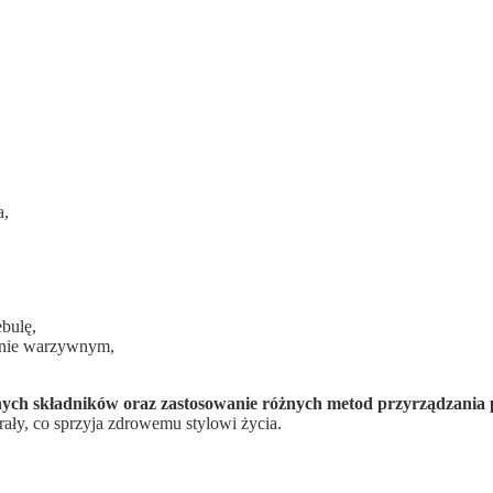
a,
ebulę,
onie warzywnym,
ch składników oraz zastosowanie różnych metod przyrządzania po
ały, co sprzyja zdrowemu stylowi życia.