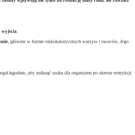
 zasady wpływają nie tylko na redukcję masy ciała, ale również
 wyjścia
.
nnie
, głównie w formie niskokalorycznych warzyw i owoców. Jego
gał łagodnie, aby uniknąć szoku dla organizmu po okresie restrykcji.