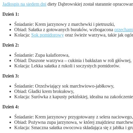
Jadłospis na siedem dni
diety Dąbrowskiej został starannie opracowan
Dzień 1:
Śniadanie: Krem jarzynowy z marchewki i pietruszki,
Obiad: Sałatka z gotowanych buraków, wzbogacona
orzecham
Kolacja:
Sok pomidorowy
oraz świeże warzywa, takie jak ogó
Dzień 2:
Śniadanie: Zupa kalafiorowa,
Obiad: Duszone warzywa – cukinia i bakłażan w roli głównej,
Kolacja: Lekka sałatka z rukoli i soczystych pomidorów.
Dzień 3:
Śniadanie: Orzeźwiający sok marchwiowo-jabłkowy,
Obiad: Gładki krem brokułowy,
Kolacja: Surówka z kapusty pekińskiej, idealna na zakończenie
Dzień 4:
Śniadanie: Krem jarzynowy przygotowany z selera naciowego,
Obiad: Pożywna zupa jarzynowa, w której znajdziesz marchew, 
Kolacja: Smaczna sałatka owocowa składająca się z jabłka i gru