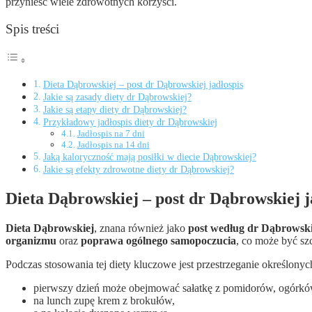
przynieść wiele zdrowotnych korzyści.
Spis treści
Dieta Dąbrowskiej – post dr Dąbrowskiej jadłospis
Jakie są zasady diety dr Dąbrowskiej?
Jakie są etapy diety dr Dąbrowskiej?
Przykładowy jadłospis diety dr Dąbrowskiej
Jadłospis na 7 dni
Jadłospis na 14 dni
Jaką kaloryczność mają posiłki w diecie Dąbrowskiej?
Jakie są efekty zdrowotne diety dr Dąbrowskiej?
Dieta Dąbrowskiej – post dr Dąbrowskiej j
Dieta Dąbrowskiej
, znana również jako
post według dr Dąbrowski
organizmu
oraz
poprawa ogólnego samopoczucia
, co może być s
Podczas stosowania tej diety kluczowe jest przestrzeganie określony
pierwszy dzień może obejmować sałatkę z pomidorów, ogórków 
na lunch zupę krem z brokułów,