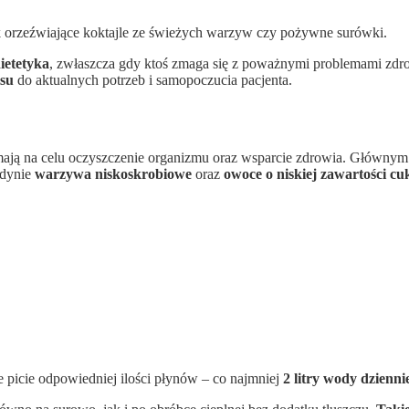
k orzeźwiające koktajle ze świeżych warzyw czy pożywne surówki.
ietetyka
, zwłaszcza gdy ktoś zmaga się z poważnymi problemami zd
isu
do aktualnych potrzeb i samopoczucia pacjenta.
e mają na celu oczyszczenie organizmu oraz wsparcie zdrowia. Główny
edynie
warzywa niskoskrobiowe
oraz
owoce o niskiej zawartości cu
że picie odpowiedniej ilości płynów – co najmniej
2 litry wody dzienni