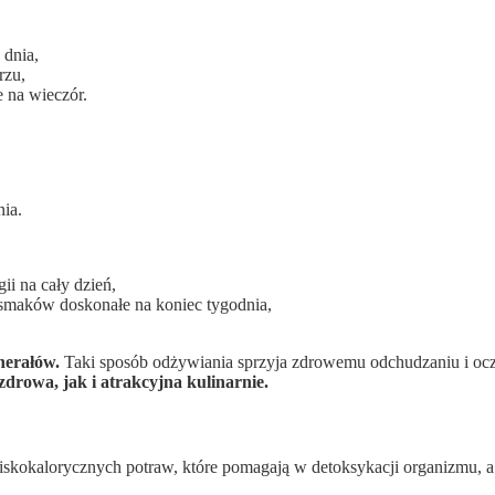
 dnia,
rzu,
 na wieczór.
nia.
ii na cały dzień,
smaków doskonałe na koniec tygodnia,
nerałów.
Taki sposób odżywiania sprzyja zdrowemu odchudzaniu i oc
zdrowa, jak i atrakcyjna kulinarnie.
iskokalorycznych potraw, które pomagają w detoksykacji organizmu, 