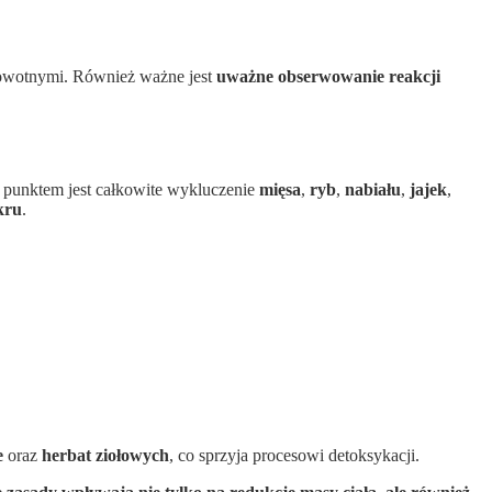
rowotnymi. Również ważne jest
uważne obserwowanie reakcji
m punktem jest całkowite wykluczenie
mięsa
,
ryb
,
nabiału
,
jajek
,
kru
.
e
oraz
herbat ziołowych
, co sprzyja procesowi detoksykacji.