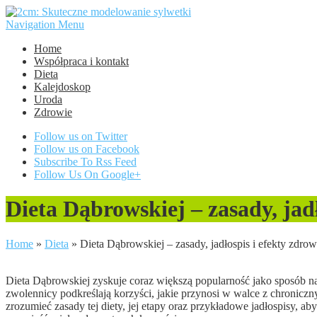
Navigation Menu
Home
Współpraca i kontakt
Dieta
Kalejdoskop
Uroda
Zdrowie
Follow us on Twitter
Follow us on Facebook
Subscribe To Rss Feed
Follow Us On Google+
Dieta Dąbrowskiej – zasady, jad
Home
»
Dieta
»
Dieta Dąbrowskiej – zasady, jadłospis i efekty zdro
Dieta Dąbrowskiej zyskuje coraz większą popularność jako sposób 
zwolennicy podkreślają korzyści, jakie przynosi w walce z chronic
zrozumieć zasady tej diety, jej etapy oraz przykładowe jadłospisy, aby