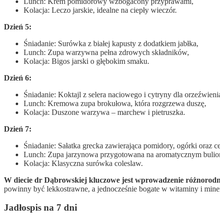
Lunch: Krem pomidorowy wzbogacony przyprawami,
Kolacja: Leczo jarskie, idealne na ciepły wieczór.
Dzień 5:
Śniadanie: Surówka z białej kapusty z dodatkiem jabłka,
Lunch: Zupa warzywna pełna zdrowych składników,
Kolacja: Bigos jarski o głębokim smaku.
Dzień 6:
Śniadanie: Koktajl z selera naciowego i cytryny dla orzeźwieni
Lunch: Kremowa zupa brokułowa, która rozgrzewa duszę,
Kolacja: Duszone warzywa – marchew i pietruszka.
Dzień 7:
Śniadanie: Sałatka grecka zawierająca pomidory, ogórki oraz c
Lunch: Zupa jarzynowa przygotowana na aromatycznym buli
Kolacja: Klasyczna surówka coleslaw.
W diecie dr Dąbrowskiej kluczowe jest wprowadzenie różnorodny
powinny być lekkostrawne, a jednocześnie bogate w witaminy i miner
Jadłospis na 7 dni