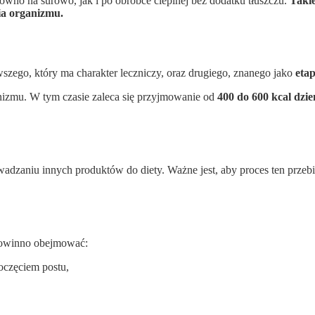
ówno na surowo, jak i po obróbce cieplnej bez dodatku tłuszczu.
Takie
ia organizmu.
szego, który ma charakter leczniczy, oraz drugiego, znanego jako
etap
anizmu. W tym czasie zaleca się przyjmowanie od
400 do 600 kcal dzie
dzaniu innych produktów do diety. Ważne jest, aby proces ten przebie
powinno obejmować:
oczęciem postu,