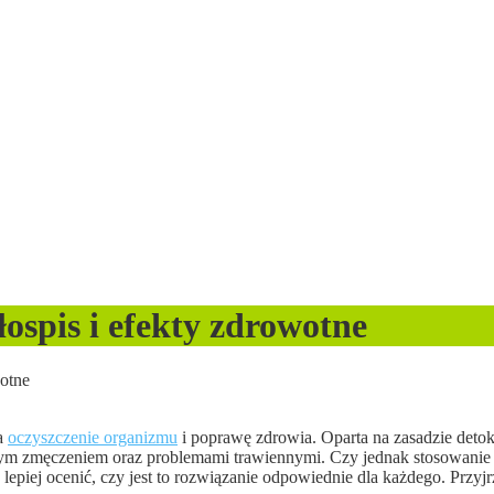
łospis i efekty zdrowotne
wotne
na
oczyszczenie organizmu
i poprawę zdrowia. Oparta na zasadzie detok
znym zmęczeniem oraz problemami trawiennymi. Czy jednak stosowanie 
 lepiej ocenić, czy jest to rozwiązanie odpowiednie dla każdego. Przyjr