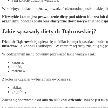
a na kolację duszone warzywa.
W kolejnych dniach można wprowadzać różnorodne posiłki, takie ja
Niezwykle istotne jest prowadzenie diety pod okiem lekarza lub d
organizmu
podczas postu oraz
elastyczne dostosowywanie jadłosp
Jakie są zasady diety dr Dąbrowskiej?
Dieta dr Dąbrowskiej
opiera się na kilku istotnych zasadach, któr
tłuszczów
i
alkoholu
z jadłospisu. W centrum tej diety znajdują się j
W codziennym menu powinny przeważać takie warzywa jak:
kapusta,
buraki,
marchew.
Z kolei najczęściej wybieranymi owocami są:
jabłka,
grejpfruty.
Zaleca się spożywanie od
400 do 800 kcal dziennie
. Ważne jest tak