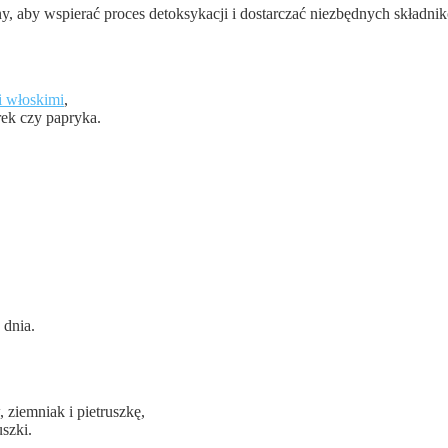
y, aby wspierać proces detoksykacji i dostarczać niezbędnych składni
i włoskimi
,
rek czy papryka.
 dnia.
ziemniak i pietruszkę,
szki.