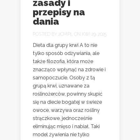
zasady i
przepisy na
dania
POSTED BY
2CM.PL
ON KWI 29, 2025
Dieta dla grupy krwi A to nie
tylko sposób odżywiania, ale
także filozofia, która może
znacząco wpłynąć na zdrowie i
samopoczucie. Osoby z tą
grupą krwi, uznawane za
roślinożerców, powinny skupić
się na diecie bogatej w świeże
owoce, warzywa oraz rośliny
strączkowe, jednocześnie
eliminując mięso i nabiał. Taki
model żywienia nie tylko