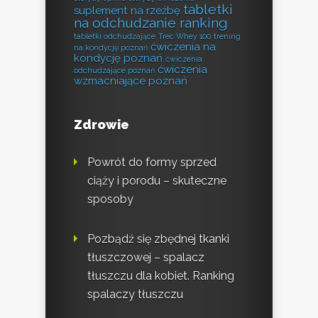
tabletki
suplement na rzeźbę
na odchudzanie ranking
tabletki odchudzające
Trec Whey 100
trening
ćwiczenia na
na kondycję poznań
kondycję poznań
ćwiczenia
ćwiczenia
odchudzające poznań
wzmacniające poznań
Zdrowie
Powrót do formy sprzed
ciąży i porodu – skuteczne
sposoby
Pozbądź się zbędnej tkanki
tłuszczowej – spalacz
tłuszczu dla kobiet. Ranking
spalaczy tłuszczu