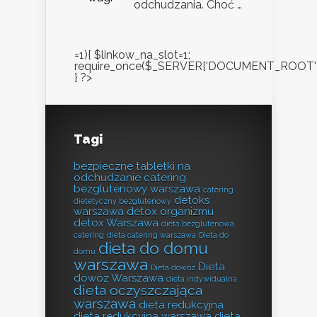
odchudzania. Choć …
=1){ $linkow_na_slot=1;
require_once($_SERVER['DOCUMENT_ROOT'].'/
} ?>
Tagi
bezpieczne tabletki na
odchudzanie
catering
bezglutenowy warszawa
catering
detoks
dietetyczny bezglutenowy
warszawa
detox organizmu
detox Warszawa
dieta bezglutenowa
catering
dieta catering warszawa
Dieta do
dieta do domu
domu
warszawa
Dieta
Dieta dowóz
dowóz Warszawa
dieta indywidualna
dieta oczyszczająca
warszawa
dieta redukcyjna
dieta redukcyjna warszawa
dieta