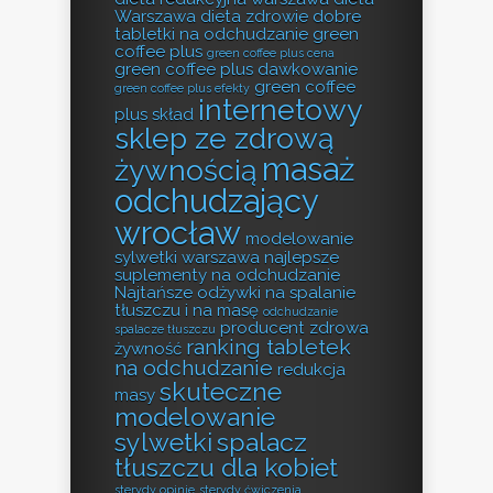
Warszawa
dieta zdrowie
dobre
tabletki na odchudzanie
green
coffee plus
green coffee plus cena
green coffee plus dawkowanie
green coffee
green coffee plus efekty
internetowy
plus skład
sklep ze zdrową
masaż
żywnością
odchudzający
wrocław
modelowanie
sylwetki warszawa
najlepsze
suplementy na odchudzanie
Najtańsze odżywki na spalanie
tłuszczu i na masę
odchudzanie
producent zdrowa
spalacze tłuszczu
ranking tabletek
żywność
na odchudzanie
redukcja
skuteczne
masy
modelowanie
sylwetki
spalacz
tłuszczu dla kobiet
sterydy opinie
sterydy ćwiczenia