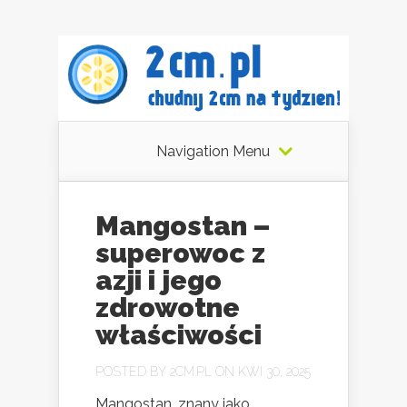
Navigation Menu
Mangostan –
superowoc z
azji i jego
zdrowotne
właściwości
POSTED BY
2CM.PL
ON KWI 30, 2025
Mangostan, znany jako