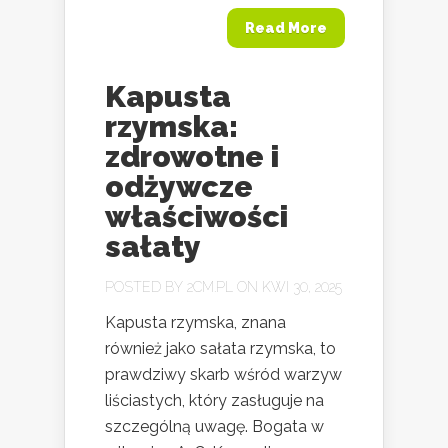
Read More
Kapusta
rzymska:
zdrowotne i
odżywcze
właściwości
sałaty
POSTED BY
2CM.PL
ON KWI 30, 2025
Kapusta rzymska, znana
również jako sałata rzymska, to
prawdziwy skarb wśród warzyw
liściastych, który zasługuje na
szczególną uwagę. Bogata w