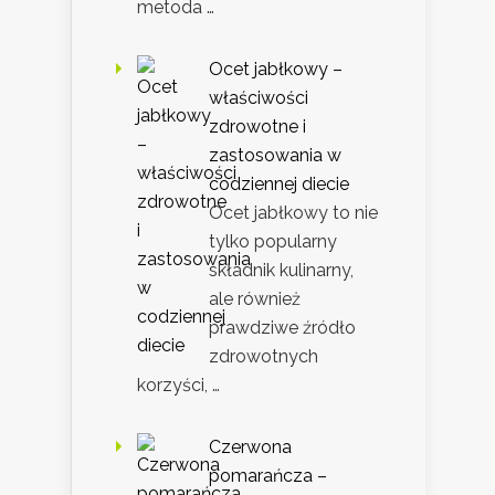
metoda …
Ocet jabłkowy –
właściwości
zdrowotne i
zastosowania w
codziennej diecie
Ocet jabłkowy to nie
tylko popularny
składnik kulinarny,
ale również
prawdziwe źródło
zdrowotnych
korzyści, …
Czerwona
pomarańcza –