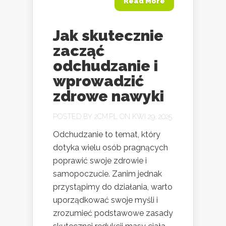
Read More
Jak skutecznie
zacząć
odchudzanie i
wprowadzić
zdrowe nawyki
POSTED BY
2CM.PL
ON KWI 29, 2025
Odchudzanie to temat, który
dotyka wielu osób pragnących
poprawić swoje zdrowie i
samopoczucie. Zanim jednak
przystąpimy do działania, warto
uporządkować swoje myśli i
zrozumieć podstawowe zasady