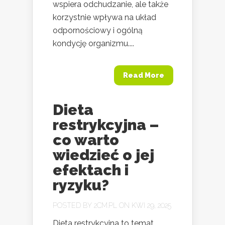
wspiera odchudzanie, ale także
korzystnie wpływa na układ
odpornościowy i ogólną
kondycję organizmu....
Read More
Dieta
restrykcyjna –
co warto
wiedzieć o jej
efektach i
ryzyku?
POSTED BY
2CM.PL
ON KWI 29, 2025
Dieta restrykcyjna to temat,