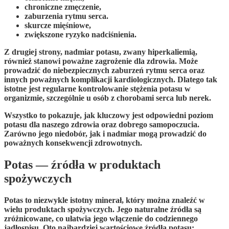
chroniczne zmęczenie,
zaburzenia rytmu serca.
skurcze mięśniowe,
zwiększone ryzyko nadciśnienia.
Z drugiej strony,
nadmiar potasu
, zwany
hiperkaliemią
,
również stanowi poważne zagrożenie dla zdrowia. Może
prowadzić do niebezpiecznych zaburzeń rytmu serca oraz
innych poważnych komplikacji kardiologicznych. Dlatego tak
istotne jest regularne kontrolowanie stężenia potasu w
organizmie, szczególnie u osób z
chorobami serca
lub
nerek
.
Wszystko to pokazuje, jak kluczowy jest odpowiedni poziom
potasu dla naszego zdrowia oraz dobrego samopoczucia.
Zarówno jego niedobór, jak i nadmiar mogą prowadzić do
poważnych konsekwencji zdrowotnych.
Potas — źródła w produktach
spożywczych
Potas
to niezwykle istotny minerał, który można znaleźć w
wielu produktach spożywczych. Jego naturalne źródła są
zróżnicowane, co ułatwia jego włączenie do codziennego
jadłospisu. Oto najbardziej wartościowe źródła potasu: