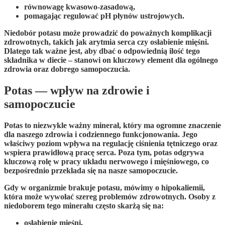
równowagę kwasowo-zasadową
,
pomagając regulować
pH
płynów ustrojowych.
Niedobór potasu może prowadzić do poważnych komplikacji
zdrowotnych, takich jak
arytmia serca
czy
osłabienie mięśni
.
Dlatego tak ważne jest, aby dbać o odpowiednią ilość tego
składnika w diecie – stanowi on kluczowy element dla
ogólnego
zdrowia
oraz
dobrego samopoczucia
.
Potas — wpływ na zdrowie i
samopoczucie
Potas
to niezwykle ważny minerał, który ma ogromne znaczenie
dla naszego zdrowia i codziennego funkcjonowania. Jego
właściwy poziom wpływa na regulację
ciśnienia tętniczego
oraz
wspiera prawidłową pracę
serca
. Poza tym, potas odgrywa
kluczową rolę w pracy
układu nerwowego
i
mięśniowego
, co
bezpośrednio przekłada się na nasze samopoczucie.
Gdy w organizmie brakuje potasu, mówimy o
hipokaliemii
,
która może wywołać szereg problemów zdrowotnych. Osoby z
niedoborem tego minerału często skarżą się na:
osłabienie mięśni,