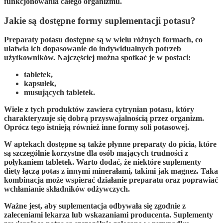
funkcjonowania całego organizmu.
Jakie są dostępne formy suplementacji potasu?
Preparaty potasu dostępne są w wielu różnych formach, co
ułatwia ich dopasowanie do indywidualnych potrzeb
użytkowników. Najczęściej można spotkać je w postaci:
tabletek
,
kapsułek
,
musujących tabletek
.
Wiele z tych produktów zawiera
cytrynian potasu
, który
charakteryzuje się dobrą przyswajalnością przez organizm.
Oprócz tego istnieją również inne formy soli potasowej.
W aptekach dostępne są także
płynne preparaty do picia
, które
są szczególnie korzystne dla osób mających trudności z
połykaniem tabletek. Warto dodać, że niektóre suplementy
diety łączą potas z innymi minerałami, takimi jak
magnez
. Taka
kombinacja może wspierać działanie preparatu oraz poprawiać
wchłanianie składników odżywczych.
Ważne jest, aby suplementacja odbywała się zgodnie z
zaleceniami lekarza lub wskazaniami producenta.
Suplementy