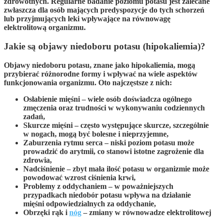
zdrowotnych. Regularne badanie poziomu potasu jest zalecane
zwłaszcza dla osób mających
predyspozycje
do tych schorzeń
lub przyjmujących leki wpływające na równowagę
elektrolitową organizmu.
Jakie są objawy niedoboru potasu (hipokaliemia)?
Objawy niedoboru potasu
, znane jako hipokaliemia, mogą
przybierać różnorodne formy i wpływać na wiele aspektów
funkcjonowania organizmu. Oto najczęstsze z nich:
Osłabienie mięśni
– wiele osób doświadcza ogólnego
zmęczenia oraz trudności w wykonywaniu codziennych
zadań,
Skurcze mięśni
– często występujące skurcze, szczególnie
w nogach, mogą być bolesne i nieprzyjemne,
Zaburzenia rytmu serca
– niski poziom potasu może
prowadzić do arytmii, co stanowi istotne zagrożenie dla
zdrowia,
Nadciśnienie
– zbyt mała ilość potasu w organizmie może
powodować wzrost ciśnienia krwi,
Problemy z oddychaniem
– w poważniejszych
przypadkach niedobór potasu wpływa na działanie
mięśni odpowiedzialnych za oddychanie,
Obrzęki rąk i
nóg
– zmiany w równowadze elektrolitowej