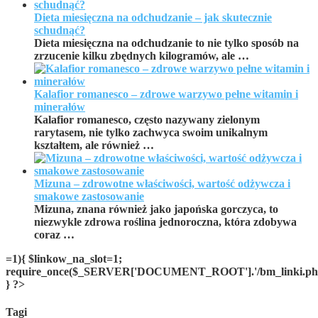
Dieta miesięczna na odchudzanie – jak skutecznie
schudnąć?
Dieta miesięczna na odchudzanie to nie tylko sposób na
zrzucenie kilku zbędnych kilogramów, ale …
Kalafior romanesco – zdrowe warzywo pełne witamin i
minerałów
Kalafior romanesco, często nazywany zielonym
rarytasem, nie tylko zachwyca swoim unikalnym
kształtem, ale również …
Mizuna – zdrowotne właściwości, wartość odżywcza i
smakowe zastosowanie
Mizuna, znana również jako japońska gorczyca, to
niezwykle zdrowa roślina jednoroczna, która zdobywa
coraz …
=1){ $linkow_na_slot=1;
require_once($_SERVER['DOCUMENT_ROOT'].'/bm_linki.php
} ?>
Tagi