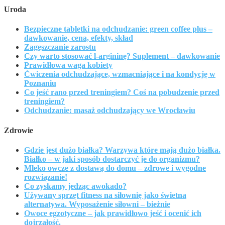
Uroda
Bezpieczne tabletki na odchudzanie: green coffee plus –
dawkowanie, cena, efekty, skład
Zagęszczanie zarostu
Czy warto stosować l-argininę? Suplement – dawkowanie
Prawidłowa waga kobiety
Ćwiczenia odchudzające, wzmacniające i na kondycję w
Poznaniu
Co jeść rano przed treningiem? Coś na pobudzenie przed
treningiem?
Odchudzanie: masaż odchudzający we Wrocławiu
Zdrowie
Gdzie jest dużo białka? Warzywa które mają dużo białka.
Białko – w jaki sposób dostarczyć je do organizmu?
Mleko owcze z dostawą do domu – zdrowe i wygodne
rozwiązanie!
Co zyskamy jedząc awokado?
Używany sprzęt fitness na siłownię jako świetna
alternatywa. Wyposażenie siłowni – bieżnie
Owoce egzotyczne – jak prawidłowo jeść i ocenić ich
dojrzałość.