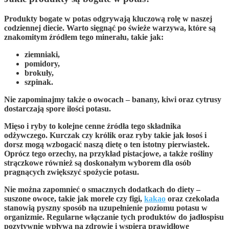
Produkty bogate w potas
odgrywają kluczową rolę w naszej
codziennej diecie. Warto sięgnąć po świeże warzywa, które są
znakomitym źródłem tego minerału, takie jak:
ziemniaki,
pomidory,
brokuły,
szpinak.
Nie zapominajmy także o owocach –
banany, kiwi oraz cytrusy
dostarczają spore ilości potasu.
Mięso i ryby
to kolejne cenne źródła tego składnika
odżywczego.
Kurczak
czy
królik
oraz ryby takie jak
łosoś
i
dorsz
mogą wzbogacić naszą dietę o ten istotny pierwiastek.
Oprócz tego
orzechy
, na przykład
pistacjowe
, a także
rośliny
strączkowe
również są doskonałym wyborem dla osób
pragnących zwiększyć spożycie potasu.
Nie można zapomnieć o smacznych dodatkach do diety –
suszone owoce
, takie jak
morele
czy
figi
,
kakao
oraz
czekolada
stanowią pyszny sposób na uzupełnienie poziomu potasu w
organizmie. Regularne włączanie tych produktów do jadłospisu
pozytywnie wpływa na zdrowie i wspiera prawidłowe