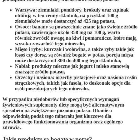
Warzywa
: ziemniaki, pomidory, brokuły oraz szpinak
obfitują w ten cenny składnik, na przykład 100 g
ziemniaków może dostarczyć aż 425 mg potasu,
Owoce
: banany są powszechnie znane jako świetne źródło
potasu, zawierające około 358 mg na 100 g, warto
również zwrócić uwagę na kiwi i pomarańcze, które mają
wysoką zawartość tego minerału,
Mięso i ryby
: kurczak i wołowina, a także ryby takie jak
łosoś czy dorsz, są również bogate w potas, porcja mięsa
może dostarczyć od 300 do 400 mg tego składnika,
Nabiał
: produkty mleczne jak jogurt i mleko stanowią
znaczące źródło potasu,
Orzechy i nasiona
: orzechy pistacjowe oraz nasiona roślin
strączkowych, takich jak fasola, to doskonałe opcje dla
osób poszukujących tego minerału.
W przypadku niedoborów lub specyficznych wymagań
żywieniowych
suplementy diety
mogą być alternatywnym
sposobem na zwiększenie poziomu potasu. Dbanie o
odpowiednią podaż tego minerału jest kluczowe dla
prawidłowego funkcjonowania organizmu oraz ogólnego
zdrowia.
Jakie produkty są bogate w potas?