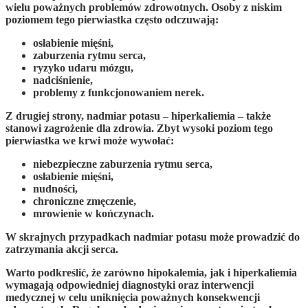
wielu poważnych problemów zdrowotnych. Osoby z niskim
poziomem tego pierwiastka często odczuwają:
osłabienie mięśni,
zaburzenia rytmu serca,
ryzyko udaru mózgu,
nadciśnienie,
problemy z funkcjonowaniem nerek.
Z drugiej strony,
nadmiar potasu
–
hiperkaliemia
– także
stanowi zagrożenie dla zdrowia. Zbyt wysoki poziom tego
pierwiastka we krwi może wywołać:
niebezpieczne zaburzenia rytmu serca,
osłabienie mięśni,
nudności,
chroniczne zmęczenie,
mrowienie w kończynach.
W skrajnych przypadkach nadmiar potasu może prowadzić do
zatrzymania akcji serca
.
Warto podkreślić, że zarówno hipokalemia, jak i hiperkaliemia
wymagają odpowiedniej
diagnostyki
oraz
interwencji
medycznej
w celu uniknięcia poważnych konsekwencji