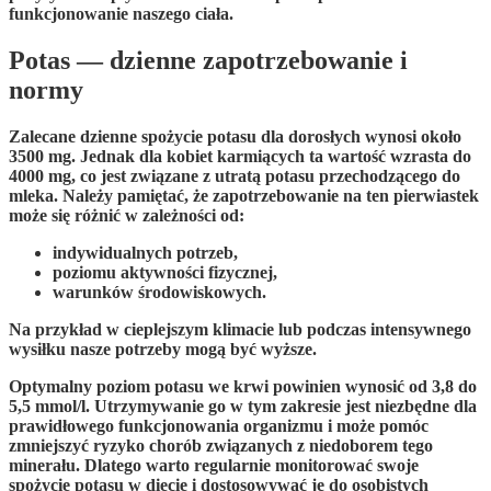
funkcjonowanie naszego ciała.
Potas — dzienne zapotrzebowanie i
normy
Zalecane dzienne spożycie potasu
dla dorosłych wynosi około
3500 mg
. Jednak dla kobiet karmiących ta wartość wzrasta do
4000 mg
, co jest związane z utratą potasu przechodzącego do
mleka. Należy pamiętać, że zapotrzebowanie na ten pierwiastek
może się różnić w zależności od:
indywidualnych potrzeb,
poziomu aktywności fizycznej,
warunków środowiskowych.
Na przykład w cieplejszym klimacie lub podczas intensywnego
wysiłku nasze potrzeby mogą być wyższe.
Optymalny poziom potasu we krwi
powinien wynosić od
3,8 do
5,5 mmol/l
. Utrzymywanie go w tym zakresie jest niezbędne dla
prawidłowego funkcjonowania organizmu i może pomóc
zmniejszyć ryzyko chorób związanych z niedoborem tego
minerału. Dlatego warto regularnie monitorować swoje
spożycie potasu w diecie i dostosowywać je do osobistych