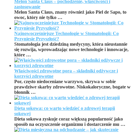
Melon Santa Claus – pochodzenie, właściwości i
zastosowanie
Melon Santa Claus, znany również jako Piel de Sapo, to
owoc, który nie tylko …
Najnowocześniejsze Technologie w Stomatologii: Co
Przyniesie Przyszłość?
Stomatologia jest dziedziną medycyny, która nieustannie
się rozwija, wprowadzając nowe technologie i innowacje,
które …
Właściwości zdrowotne pora – składniki odżywcze i
korzyści zdrowotne
Por, często niedoceniane warzywo, skrywa w sobie
prawdziwe skarby zdrowotne. Niskokaloryczne, bogate w
błonnik …
Dieta sokowa: co warto wiedzieć o zdrowej terapii
sokowej
Dieta sokowa zyskuje coraz większą popularność jako
sposób na oczyszczenie organizmu i dostarczenie mu …