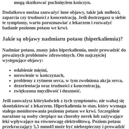
mogą skutkować puchnięciem kończyn.
Dodatkowo można zauważyć inne objawy, takie jak mdłości,
zaparcia czy trudności z koncentracją. Jeśli dostrzegasz u siebie
te symptomy, warto porozmawiać z lekarzem i rozważyć
badanie poziomu potasu we krwi.
Jakie są objawy nadmiaru potasu (hiperkaliemia)?
Nadmiar potasu
, znany jako
hiperkaliemia
, może prowadzić do
poważnych problemów zdrowotnych. Oto najczęściej
występujące objawy:
osłabienie mięśni,
mrowienie w kończynach,
problemy z rytmem serca, w tym zwolniona akcja serca,
dezorientacja oraz trudności z koncentracją,
zwiększona męczliwość i duszność.
Jeśli zauważysz którykolwiek z tych symptomów, nie wahaj się
skontaktować z lekarzem.
Hiperkaliemia to stan, który wymaga
stałego monitorowania poziomu potasu we krwi. Szczególnie
narażone są osoby cierpiące na choroby nerek lub zażywające
leki wpływające na równowagę elektrolitową.
Poziom potasu
przekraczający 5,5 mmol/l może być niebezpieczny i prowadzić