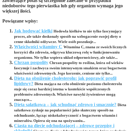
zawierające potas są szczególnie zalecane w przypadku
niedoborów tego pierwiastka
lub gdy organizm wymaga jego
większej ilości.
Powiązane wpisy:
Jak hodować kiełki
Hodowla kiełków to nie tylko fascynujący
proces, ale także doskonały sposób na wzbogacenie swojej diety o
cenne składniki odżywcze. Wiele osób poszukuje...
Właściwości witaminy C
Witamina C, znana ze swoich licznych
korzyści dla zdrowia, odgrywa kluczową rolę w funkcjonowaniu
organizmu. Nie tylko wspiera układ odpornościowy, ale także...
Chrzan pospolity
Chrzan pospolity to roślina, która od wieków
fascynuje i zachwyca swoim intensywnym smakiem oraz bogactwem
właściwości zdrowotnych. Jego korzenie, cenione nie tylko...
Dieta na obniżenie cholesterolu: jak poprawić profil
lipidowy?
Dieta mająca na celu obniżenie poziomu cholesterolu
staje się coraz bardziej istotna w kontekście współczesnych
problemów zdrowotnych. Właściwe nawyki żywieniowe mogą
znacząco...
Dieta sałatkowa – jak schudnąć zdrowo i smacznie?
Dieta
sałatkowa zyskuje na popularności jako skuteczny sposób na
odchudzanie, łącząc niskokaloryczność z bogactwem witamin i
minerałów. Opiera się ona na spożywaniu...
Ciasta na diecie odchudzającej – zdrowe przepisy i
składniki