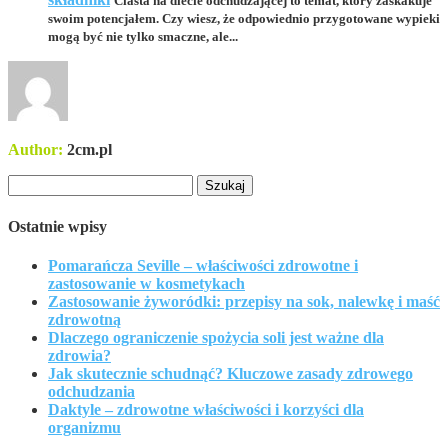
Ciasta na diecie odchudzającej to temat, który zaskakuje
swoim potencjałem. Czy wiesz, że odpowiednio przygotowane wypieki
mogą być nie tylko smaczne, ale...
Author:
2cm.pl
Szukaj:
Ostatnie wpisy
Pomarańcza Seville – właściwości zdrowotne i
zastosowanie w kosmetykach
Zastosowanie żyworódki: przepisy na sok, nalewkę i maść
zdrowotną
Dlaczego ograniczenie spożycia soli jest ważne dla
zdrowia?
Jak skutecznie schudnąć? Kluczowe zasady zdrowego
odchudzania
Daktyle – zdrowotne właściwości i korzyści dla
organizmu