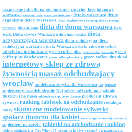
bezpieczne tabletki na odchudzanie
catering bezglutenowy
warszawa
detoks warszawa
detox
catering dietetyczny bezglutenowy
organizmu
detox Warszawa
dieta bezglutenowa catering
dieta catering
dieta do domu warszawa
warszawa
Dieta do domu
Dieta
dieta
Dieta dowóz Warszawa
dowóz
dieta indywidualna
oczyszczająca warszawa
dieta redukcyjna
dieta
redukcyjna warszawa
dieta Warszawa
dieta zdrowie
dobre
tabletki na odchudzanie
green coffee plus
green
green coffee plus cena
coffee plus dawkowanie
green coffee plus skład
green coffee plus efekty
internetowy sklep ze zdrową
masaż odchudzający
żywnością
wrocław
modelowanie sylwetki warszawa
najlepsze
suplementy na odchudzanie
Najtańsze odżywki na spalanie
tłuszczu i na masę
producent zdrowa
odchudzanie spalacze tłuszczu
ranking tabletek na odchudzanie
żywność
redukcja
skuteczne modelowanie sylwetki
masy
spalacz tłuszczu dla kobiet
sterydy opinie
sterydy ćwiczenia
tabletki na odchudzanie ranking
suplement na rzeźbę
ćwiczenia na
tabletki odchudzające
Trec Whey 100
trening na kondycję poznań