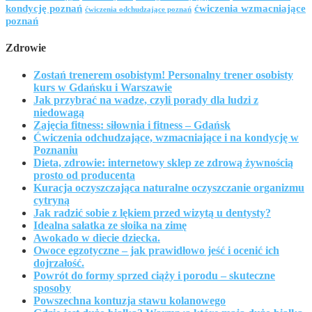
kondycję poznań
ćwiczenia wzmacniające
ćwiczenia odchudzające poznań
poznań
Zdrowie
Zostań trenerem osobistym! Personalny trener osobisty
kurs w Gdańsku i Warszawie
Jak przybrać na wadze, czyli porady dla ludzi z
niedowagą
Zajęcia fitness: siłownia i fitness – Gdańsk
Ćwiczenia odchudzające, wzmacniające i na kondycję w
Poznaniu
Dieta, zdrowie: internetowy sklep ze zdrową żywnością
prosto od producenta
Kuracja oczyszczająca naturalne oczyszczanie organizmu
cytryną
Jak radzić sobie z lękiem przed wizytą u dentysty?
Idealna sałatka ze słoika na zimę
Awokado w diecie dziecka.
Owoce egzotyczne – jak prawidłowo jeść i ocenić ich
dojrzałość.
Powrót do formy sprzed ciąży i porodu – skuteczne
sposoby
Powszechna kontuzja stawu kolanowego