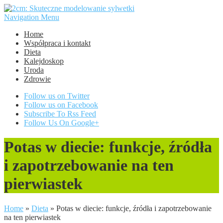
Navigation Menu
Home
Współpraca i kontakt
Dieta
Kalejdoskop
Uroda
Zdrowie
Follow us on Twitter
Follow us on Facebook
Subscribe To Rss Feed
Follow Us On Google+
Potas w diecie: funkcje, źródła
i zapotrzebowanie na ten
pierwiastek
Home
»
Dieta
»
Potas w diecie: funkcje, źródła i zapotrzebowanie
na ten pierwiastek