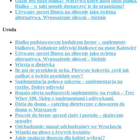
Gdzie jest dużo białka? Warzywa które mają dużo białka.
Białko – w jaki sposób dostarczyć je do organizmu?
Używany sprzęt fitness na siłownię jako świetna
alternatywa. Wyposażenie siłowni – bieżnie
Uroda
Białko podstawowym budulcem formy – suplementy
białkowe. Najtańsze odżywki białkowe na masę Katowice
Używany sprzęt fitness na siłownię jako świetna
alternatywa. Wyposażenie siłowni – bieżnie
Wizyta u dietetyka
Ile goi się przekłucie ucha. Pierwsze kolczyki, czyli jak
zadbać o świeżo przekłute uszy?
Suplementacja połową sukcesu – suplementacja na
rzeźbę. Dobre odżywki
Bogata oferta najlepszych suplementów na rynku – Trec
Whey 100. Sklep z suplementami i odżywkami.
Dieta do domu – catering dietetyczny z dowozem do
domu w Warszawie
Powrót do formy sprzed ciąży i porodu – skuteczne
sposoby
Odchudzanie: masaż odchudzający we Wrocławiu
Wianki na głowę z żywych kwiatów
Jakie spalacze tłuszczu dla kobiet wybrać?