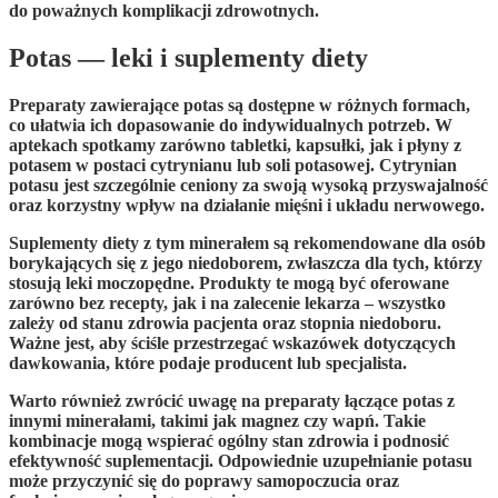
do poważnych komplikacji zdrowotnych.
Potas — leki i suplementy diety
Preparaty zawierające potas
są dostępne w różnych formach,
co ułatwia ich dopasowanie do indywidualnych potrzeb. W
aptekach spotkamy zarówno
tabletki
,
kapsułki
, jak i
płyny
z
potasem w postaci
cytrynianu
lub
soli potasowej
.
Cytrynian
potasu
jest szczególnie ceniony za swoją wysoką przyswajalność
oraz korzystny wpływ na działanie
mięśni
i
układu nerwowego
.
Suplementy diety z tym minerałem są rekomendowane dla osób
borykających się z jego niedoborem, zwłaszcza dla tych, którzy
stosują
leki moczopędne
. Produkty te mogą być oferowane
zarówno bez recepty, jak i na zalecenie lekarza – wszystko
zależy od stanu zdrowia pacjenta oraz stopnia niedoboru.
Ważne jest, aby ściśle przestrzegać wskazówek dotyczących
dawkowania, które podaje producent lub specjalista.
Warto również zwrócić uwagę na preparaty łączące potas z
innymi minerałami, takimi jak
magnez
czy
wapń
. Takie
kombinacje mogą wspierać ogólny stan zdrowia i podnosić
efektywność suplementacji. Odpowiednie uzupełnianie potasu
może przyczynić się do poprawy samopoczucia oraz