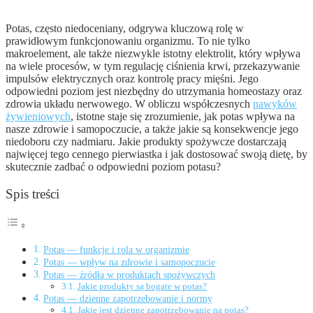
Potas, często niedoceniany, odgrywa kluczową rolę w
prawidłowym funkcjonowaniu organizmu. To nie tylko
makroelement, ale także niezwykle istotny elektrolit, który wpływa
na wiele procesów, w tym regulację ciśnienia krwi, przekazywanie
impulsów elektrycznych oraz kontrolę pracy mięśni. Jego
odpowiedni poziom jest niezbędny do utrzymania homeostazy oraz
zdrowia układu nerwowego. W obliczu współczesnych
nawyków
żywieniowych
, istotne staje się zrozumienie, jak potas wpływa na
nasze zdrowie i samopoczucie, a także jakie są konsekwencje jego
niedoboru czy nadmiaru. Jakie produkty spożywcze dostarczają
najwięcej tego cennego pierwiastka i jak dostosować swoją dietę, by
skutecznie zadbać o odpowiedni poziom potasu?
Spis treści
Potas — funkcje i rola w organizmie
Potas — wpływ na zdrowie i samopoczucie
Potas — źródła w produktach spożywczych
Jakie produkty są bogate w potas?
Potas — dzienne zapotrzebowanie i normy
Jakie jest dzienne zapotrzebowanie na potas?