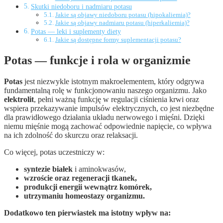
Skutki niedoboru i nadmiaru potasu
Jakie są objawy niedoboru potasu (hipokaliemia)?
Jakie są objawy nadmiaru potasu (hiperkaliemia)?
Potas — leki i suplementy diety
Jakie są dostępne formy suplementacji potasu?
Potas — funkcje i rola w organizmie
Potas
jest niezwykle istotnym makroelementem, który odgrywa
fundamentalną rolę w funkcjonowaniu naszego organizmu. Jako
elektrolit
, pełni ważną funkcję w regulacji ciśnienia krwi oraz
wspiera przekazywanie impulsów elektrycznych, co jest niezbędne
dla prawidłowego działania układu nerwowego i mięśni. Dzięki
niemu mięśnie mogą zachować odpowiednie napięcie, co wpływa
na ich zdolność do skurczu oraz relaksacji.
Co więcej, potas uczestniczy w:
syntezie białek
i aminokwasów,
wzroście oraz regeneracji tkanek,
produkcji energii
wewnątrz komórek,
utrzymaniu homeostazy
organizmu.
Dodatkowo ten pierwiastek ma istotny wpływ na: