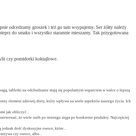
pnie odcedzamy groszek i też go tam wsypujemy. Ser żółty należy
i pieprz do smaku i wszystko starannie mieszamy. Tak przygotowana
lii czy pomidorki koktajlowe.
wagą, tabletki na odchudzanie stają się popularnym wsparciem w walce o lepszą
otny element zdrowej diety, który wpływa na wiele aspektów naszego życia. Ich
mi jak obliczyć...
erwować, że wiele osób po treningu sięga po konkretne produkty. Najczęściej
 jednak dość dyskusyjne owoce, które...
arzywa czy owoce, albo...