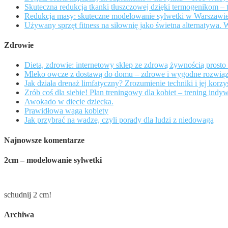
Skuteczna redukcja tkanki tłuszczowej dzięki termogenikom 
Redukcja masy: skuteczne modelowanie sylwetki w Warszawi
Używany sprzęt fitness na siłownię jako świetna alternatywa. 
Zdrowie
Dieta, zdrowie: internetowy sklep ze zdrową żywnością prosto
Mleko owcze z dostawą do domu – zdrowe i wygodne rozwiąz
Jak działa drenaż limfatyczny? Zrozumienie techniki i jej korz
Zrób coś dla siebie! Plan treningowy dla kobiet – trening ind
Awokado w diecie dziecka.
Prawidłowa waga kobiety
Jak przybrać na wadze, czyli porady dla ludzi z niedowagą
Najnowsze komentarze
2cm – modelowanie sylwetki
schudnij 2 cm!
Archiwa