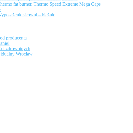
– thermo fat burner, Thermo Speed Extreme Mega Caps
e
Wyposażenie siłowni – bieżnie
 od producenta
anie!
yści zdrowotnych
ywidualny Wrocław