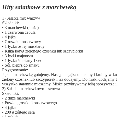
Hity sałatkowe z marchewką
1) Sałatka mix warzyw
Składniki:
• 3 marchewki ( duże)
• 1 czerwona cebula
• 4 jajka
• Groszek konserwowy
• 1 łyżka ostrej musztardy
• Kilka łodyg zielonego czosnku lub szczypiorku
• 3 łyżki majonezu
• 1 łyżka śmietany 18%
• Sól, pieprz do smaku
Przygotowanie:
Jajka i marchewkę gotujemy. Następnie jajka obieramy i kroimy w ko
zielony czosnek lub szczypiorek i też dodajemy. Do miski dodajemy
wszystko starannie mieszamy. Miskę przykrywamy folią spożywczą 
2) Sałatka marchewkowo – serowa
Składniki:
• 2 duże marchewki
• Puszka groszku konserwowego
• 4 jajka
• 200 g żółtego sera
• 1 cebula