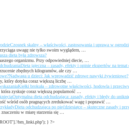
Czosnek skalny – właściwości, zastosowania i uprawa w ogrodzi
, przyciąga uwagę nie tylko swoim wyglądem, …
asza dieta była zdrowsza?
 naszego organizmu. Przy odpowiedniej diecie, …
Dieta jajeczna – zasady, efekty i opinie ekspertów na tema
 zrzucenie zbędnych kilogramów, ale czy …
Nadwaga u dzieci: Jak wprowadzić zdrowe nawyki żywieniowe?
, który dotyka coraz większą liczbę …
Kiełki brokuła – zdrowotne właściwości, hodowla i przeciw
e, która zyskuje coraz większą popularność …
Optymalna dieta odchudzająca: zasady, efekty i błędy do unikni
rność wśród osób pragnących zredukować wagę i poprawić …
Dieta odchudzająca po pięćdziesiątce – skuteczne zasady i prz
a znaczeniu w miarę starzenia się …
T'].'/bm_linki.php'); } ?>