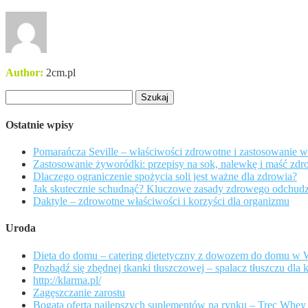
Author:
2cm.pl
Szukaj:
Ostatnie wpisy
Pomarańcza Seville – właściwości zdrowotne i zastosowanie 
Zastosowanie żyworódki: przepisy na sok, nalewkę i maść zd
Dlaczego ograniczenie spożycia soli jest ważne dla zdrowia?
Jak skutecznie schudnąć? Kluczowe zasady zdrowego odchudz
Daktyle – zdrowotne właściwości i korzyści dla organizmu
Uroda
Dieta do domu – catering dietetyczny z dowozem do domu w 
Pozbądź się zbędnej tkanki tłuszczowej – spalacz tłuszczu dla 
http://klarma.pl/
Zagęszczanie zarostu
Bogata oferta najlepszych suplementów na rynku – Trec Whey