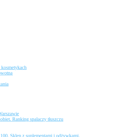
w kosmetykach
rowotną
ania
Warszawie
kobiet. Ranking spalaczy tłuszczu
 100. Sklep z suplementami i odżywkami.