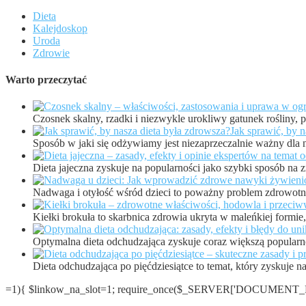
Dieta
Kalejdoskop
Uroda
Zdrowie
Warto przeczytać
Czosnek skalny, rzadki i niezwykle urokliwy gatunek rośliny
Jak sprawić, by n
Sposób w jaki się odżywiamy jest niezaprzeczalnie ważny dla
Dieta jajeczna zyskuje na popularności jako szybki sposób na
Nadwaga i otyłość wśród dzieci to poważny problem zdrowotny
Kiełki brokuła to skarbnica zdrowia ukryta w maleńkiej formi
Optymalna dieta odchudzająca zyskuje coraz większą popula
Dieta odchudzająca po pięćdziesiątce to temat, który zyskuje n
=1){ $linkow_na_slot=1; require_once($_SERVER['DOCUMENT_ROO