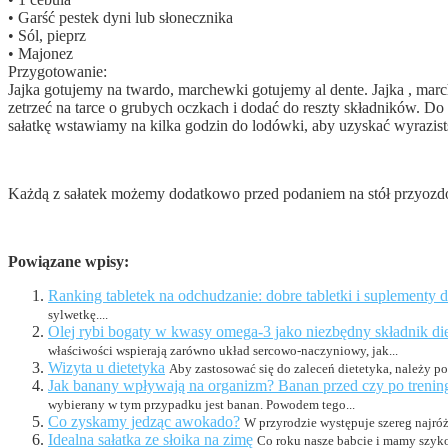
• Garść pestek dyni lub słonecznika
• Sól, pieprz
• Majonez
Przygotowanie:
Jajka gotujemy na twardo, marchewki gotujemy al dente. Jajka , mar
zetrzeć na tarce o grubych oczkach i dodać do reszty składników. D
sałatkę wstawiamy na kilka godzin do lodówki, aby uzyskać wyrazis
Każdą z sałatek możemy dodatkowo przed podaniem na stół przyozdobi
Powiązane wpisy:
Ranking tabletek na odchudzanie: dobre tabletki i suplementy 
sylwetkę....
Olej rybi bogaty w kwasy omega-3 jako niezbędny składnik d
właściwości wspierają zarówno układ sercowo-naczyniowy, jak...
Wizyta u dietetyka
Aby zastosować się do zaleceń dietetyka, należy poś
Jak banany wpływają na organizm? Banan przed czy po treningu
wybierany w tym przypadku jest banan. Powodem tego...
Co zyskamy jedząc awokado?
W przyrodzie występuje szereg najróż
Idealna sałatka ze słoika na zimę
Co roku nasze babcie i mamy szyko