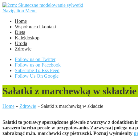
Navigation Menu
Home
Współpraca i kontakt
Dieta
Kalejdoskop
Uroda
Zdrowie
Follow us on Twitter
Follow us on Facebook
Subscribe To Rss Feed
Follow Us On Google+
Sałatki z marchewką w składzie
Home
»
Zdrowie
»
Sałatki z marchewką w składzie
Sałatki to potrawy sporządzone głównie z warzyw z dodatkiem inn
zarazem bardzo proste w przygotowaniu. Zazwyczaj polega na pok
zabraknąć m.in. marchewki czy pietruszki. Poznaj wyśmienity
p