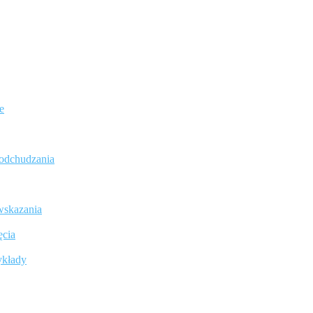
e
t odchudzania
wskazania
ęcia
ykłady