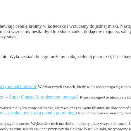
chewkę i cebulę kroimy w kosteczkę i wrzucamy do jednej miski. Nastę
o miski wrzucamy pestki dyni lub słonecznika, dodajemy majonez, sól 
tszy smak.
ć. Wykorzystać do tego możemy natkę zielonej pietruszki, liście bazy
diety na odchudzanie
W dzisiejszych czasach, kiedy wiele osób zmaga się z nad
iety – Super Omega 3, suplementy omega-3
Kwasy omega-3 to niezwykle ist
więcić nie tylko swoje pieniądze, ale również czas, warto również się dowiedzieć b
 – idealna przekąska przed i po treningu
Regularnie ćwicząc możemy zaobs
niejszych owoców. Większość z nich ma słodki i lubiany przez wszystkich smak. Są
wały na zimę sałatki czy inne przetwory do słoików. Wszelkie soki, marynowane w