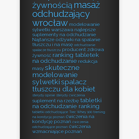
masaż
żywnością
odchudzający
wrocław
modelowanie
sylwetki warszawa
najlepsze
suplementy na odchudzanie
Najtańsze odżywki na spalanie
tłuszczu i na masę
odchudzanie
producent zdrowa
spalacze tłuszczu
ranking tabletek
żywność
na odchudzanie
redukcja
skuteczne
masy
modelowanie
sylwetki
spalacz
tłuszczu dla kobiet
sterydy opinie
sterydy ćwiczenia
tabletki
suplement na rzeźbę
na odchudzanie ranking
tabletki odchudzające
Trec Whey 100
trening
ćwiczenia na
na kondycję poznań
kondycję poznań
ćwiczenia
ćwiczenia
odchudzające poznań
wzmacniające poznań