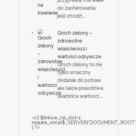
przyprawa, ma wiele
do zaoferowania,
jeśli chodzi …
Groch zielony –
zdrowotne
właściwości i
wartości odżywcze
Groch zielony to nie
tylko smaczny
dodatek do potraw,
ale także prawdziwa
skarbnica wartości …
=1){ $linkow_na_slot=1;
require_once($_SERVER['DOCUMENT_ROOT'].'/
} ?>