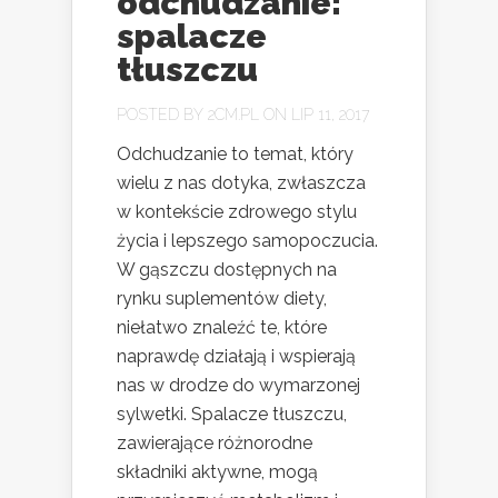
odchudzanie:
spalacze
tłuszczu
POSTED BY
2CM.PL
ON LIP 11, 2017
Odchudzanie to temat, który
wielu z nas dotyka, zwłaszcza
w kontekście zdrowego stylu
życia i lepszego samopoczucia.
W gąszczu dostępnych na
rynku suplementów diety,
niełatwo znaleźć te, które
naprawdę działają i wspierają
nas w drodze do wymarzonej
sylwetki. Spalacze tłuszczu,
zawierające różnorodne
składniki aktywne, mogą