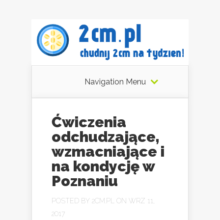
Navigation Menu
Ćwiczenia
odchudzające,
wzmacniające i
na kondycję w
Poznaniu
POSTED BY
2CM.PL
ON WRZ 11,
2017