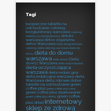
Tagi
bezpieczne tabletki na
odchudzanie
catering
bezglutenowy warszawa
catering
detoks
dietetyczny bezglutenowy
warszawa
detox organizmu
detox Warszawa
dieta bezglutenowa
catering
dieta catering warszawa
Dieta do
dieta do domu
domu
warszawa
Dieta
Dieta dowóz
dowóz Warszawa
dieta indywidualna
dieta oczyszczająca
warszawa
dieta redukcyjna
dieta redukcyjna warszawa
dieta
Warszawa
dieta zdrowie
dobre
tabletki na odchudzanie
green
coffee plus
green coffee plus cena
green coffee plus dawkowanie
green coffee
green coffee plus efekty
internetowy
plus skład
sklep ze zdrową