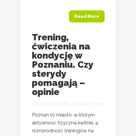
Read More
Trening,
ćwiczenia na
kondycję w
Poznaniu. Czy
sterydy
pomagają –
opinie
POSTED BY
2CM.PL
ON WRZ 1, 2017
Poznań to miasto, w którym
aktywność fizyczna kwitnie, a
różnorodność treningów na