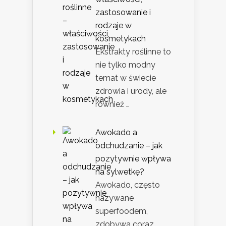
zastosowanie i
rodzaje w
kosmetykach
Ekstrakty roślinne to
nie tylko modny
temat w świecie
zdrowia i urody, ale
również …
Awokado a
odchudzanie – jak
pozytywnie wpływa
na sylwetkę?
Awokado, często
nazywane
superfoodem,
zdobywa coraz