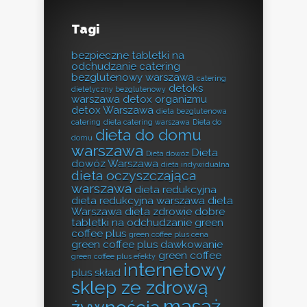
Tagi
bezpieczne tabletki na
odchudzanie
catering
bezglutenowy warszawa
catering
detoks
dietetyczny bezglutenowy
warszawa
detox organizmu
detox Warszawa
dieta bezglutenowa
catering
dieta catering warszawa
Dieta do
dieta do domu
domu
warszawa
Dieta
Dieta dowóz
dowóz Warszawa
dieta indywidualna
dieta oczyszczająca
warszawa
dieta redukcyjna
dieta redukcyjna warszawa
dieta
Warszawa
dieta zdrowie
dobre
tabletki na odchudzanie
green
coffee plus
green coffee plus cena
green coffee plus dawkowanie
green coffee
green coffee plus efekty
internetowy
plus skład
sklep ze zdrową
masaż