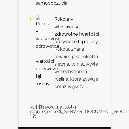
Rukola –
właściwości
zdrowotne i wartości
odżywcze tej rośliny
Rukola, znana
również jako rokietta
siewna, to niezwykle
wszechstronna
roślina, która zyskuje
coraz większą …
=1){ $linkow_na_slot=1;
require_once($_SERVER['DOCUMENT_ROOT'].'/
} ?>