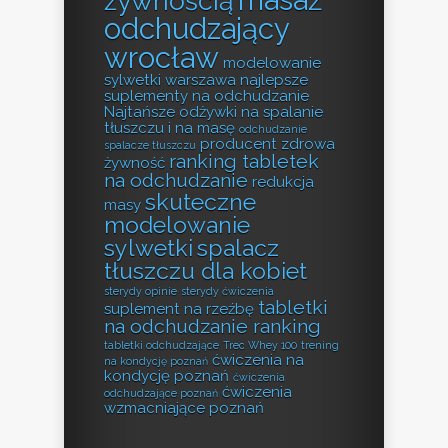
żywnością
odchudzający
wrocław
modelowanie
sylwetki warszawa
najlepsze
suplementy na odchudzanie
Najtańsze odżywki na spalanie
tłuszczu i na masę
odchudzanie
producent zdrowa
spalacze tłuszczu
ranking tabletek
żywność
na odchudzanie
redukcja
skuteczne
masy
modelowanie
sylwetki
spalacz
tłuszczu dla kobiet
sterydy opinie
sterydy ćwiczenia
tabletki
suplement na rzeźbę
na odchudzanie ranking
tabletki odchudzające
Trec Whey 100
trening
ćwiczenia na
na kondycję poznań
kondycję poznań
ćwiczenia
ćwiczenia
odchudzające poznań
wzmacniające poznań