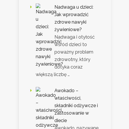
Nadwaga u dzieci:
Jak wprowadzić
zdrowe nawyki
żywieniowe?
Nadwaga i otyłość
wśród dzieci to
poważny problem
zdrowotny, który
dotyka coraz
większą liczbę …
Awokado –
właściwości,
składniki odżywcze i
zastosowanie w
diecie
Awokado, nazywane