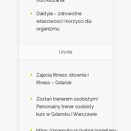
odchudzania
Daktyle – zdrowotne
właściwości i korzyści dla
organizmu
Uroda
Zajęcia fitness: siłownia i
fitness – Gdańsk
Zostań trenerem osobistym!
Personalny trener osobisty
kurs w Gdańsku i Warszawie
https://mamyito.pl/nabial/smietany-