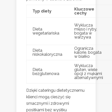
Kluczowe
Typ diety
cechy
Wyklucza
Dieta
mięso i ryby,
wegetariańska
bogata w
warzywa
Ogranicza
Dieta
kalorie, bogata
niskokaloryczna
w białko
Wyklucza
Dieta
gluten, wiele
bezglutenowa
opcji z mąkami
alternatywnymi
Dzięki cateringu dietetycznemu
klienci mogą cieszyć się
smacznymi i zdrowymi
posiłkami bez wysiłku