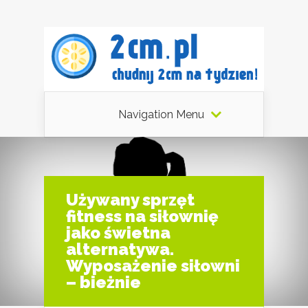
Navigation Menu
Używany sprzęt
fitness na siłownię
jako świetna
alternatywa.
Wyposażenie siłowni
– bieżnie