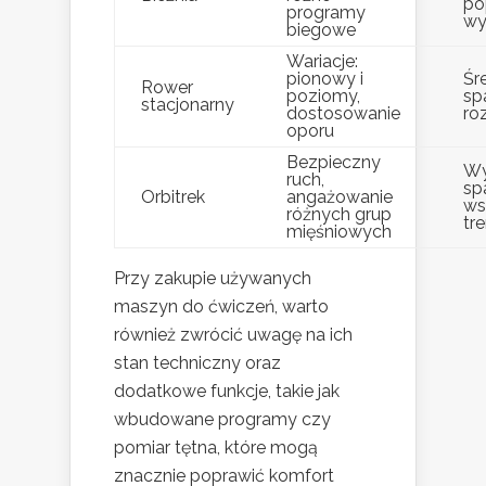
po
programy
wy
biegowe
Wariacje:
pionowy i
Śr
Rower
poziomy,
spa
stacjonarny
dostosowanie
ro
oporu
Bezpieczny
Wy
ruch,
spa
Orbitrek
angażowanie
ws
różnych grup
tr
mięśniowych
Przy zakupie używanych
maszyn do ćwiczeń, warto
również zwrócić uwagę na ich
stan techniczny oraz
dodatkowe funkcje, takie jak
wbudowane programy czy
pomiar tętna, które mogą
znacznie poprawić komfort