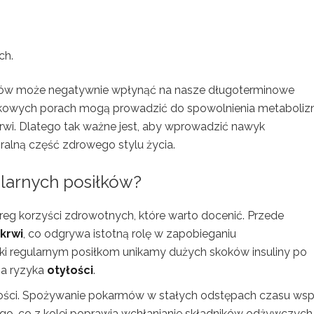
ch.
siłków może negatywnie wpłynąć na nasze długoterminowe
dkowych porach mogą prowadzić do spowolnienia metaboli
rwi. Dlatego tak ważne jest, aby wprowadzić nawyk
gralną część zdrowego stylu życia.
ularnych posiłków?
reg korzyści zdrowotnych, które warto docenić. Przede
krwi
, co odgrywa istotną rolę w zapobieganiu
ęki regularnym posiłkom unikamy dużych skoków insuliny po
ia ryzyka
otyłości
.
arności. Spożywanie pokarmów w stałych odstępach czasu wsp
o, co z kolei poprawia wchłanianie składników odżywczych