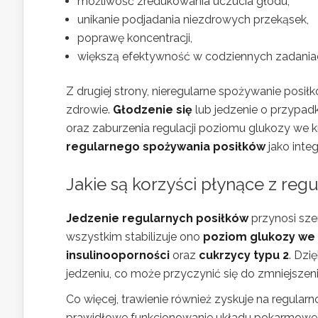
możliwość zredukowania uczucia głodu,
unikanie podjadania niezdrowych przekąsek,
poprawę koncentracji,
większą efektywność w codziennych zadania
Z drugiej strony, nieregularne spożywanie po
zdrowie.
Głodzenie się
lub jedzenie o przypa
oraz zaburzenia regulacji poziomu glukozy we k
regularnego spożywania posiłków
jako inte
Jakie są korzyści płynące z reg
Jedzenie regularnych posiłków
przynosi sze
wszystkim stabilizuje ono
poziom glukozy we 
insulinooporności
oraz
cukrzycy typu 2
. Dzi
jedzeniu, co może przyczynić się do zmniejszen
Co więcej, trawienie również zyskuje na regul
prawidłowe funkcjonowanie układu pokarmoweg