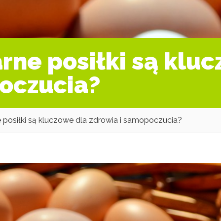
rne posiłki są klu
oczucia?
 posiłki są kluczowe dla zdrowia i samopoczucia?