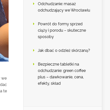
Odchudzanie: masaż
odchudzający we Wrocławiu
Powrót do formy sprzed
ciąży i porodu – skuteczne
sposoby
Jak dbać o odzież skórzaną?
Bezpieczne tabletki na
odchudzanie: green coffee
plus – dawkowanie, cena,
y we
efekty, skład
adać
a te