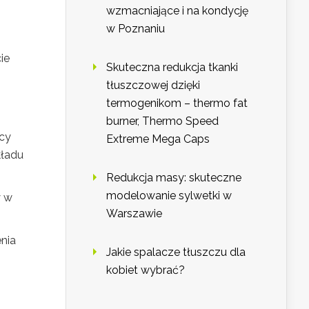
wzmacniające i na kondycję
w Poznaniu
ie
Skuteczna redukcja tkanki
tłuszczowej dzięki
termogenikom – thermo fat
burner, Thermo Speed
acy
Extreme Mega Caps
kładu
Redukcja masy: skuteczne
modelowanie sylwetki w
y w
Warszawie
nia
Jakie spalacze tłuszczu dla
kobiet wybrać?