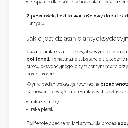
wsparcie dla osób z schorzeniami układu se
Z pewnością liczi to wartościowy dodatek 
i umysłu.
Jakie jest działanie antyoksydacy
Liczi
charakteryzuje się wyjątkowym działanie
polifenoli
. Te naturalne substancje skutecznie 
stresu oksydacyjnego, a tym samym może przyc
nowotworom.
Wyniki badań wskazują również na
przeciwnow
hamować rozwój komórek rakowych, zwłaszcza
raka wątroby,
raka piersi.
Polifenole obecne w liczi stymulują proces
apo