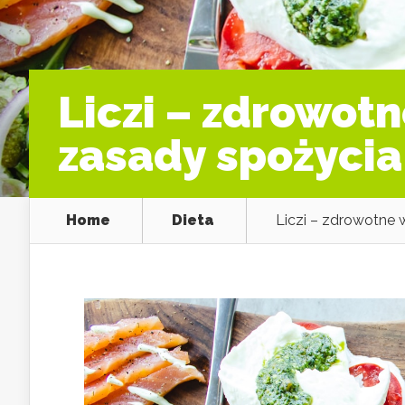
Liczi – zdrowot
zasady spożycia
Home
Dieta
Liczi – zdrowotne 