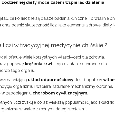
o codziennej diety może zatem wspierać działania
ać, że konieczne są dalsze badania kliniczne. To właśnie o
oraz ocenić skuteczność liczi jako elementu zdrowej diety, 
liczi w tradycyjnej medycynie chińskiej?
iej, oferuje wiele korzystnych właściwości dla zdrowia.
raz poprawę
krążenia krwi
. Jego działanie ochronne dla
chorób tego organu.
lę wzmacniającą
układ odpornościowy
. Jest bogate w
wita
ndycję organizmu i wspiera naturalne mechanizmy obronne.
e w zapobieganiu
chorobom cywilizacyjnym
.
nych, liczi zyskuje coraz większą popularność jako składnik
organizmu w walce z różnymi dolegliwościami.