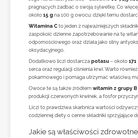
pragnących zadbać o swoją sylwetkę. Co więcej,
około
15 g
na 100 g owocu; dzięki temu dostarcz
Witamina C
to jeden z najważniejszych składni
zaspokoić dzienne zapotrzebowanie na tę witam
odpornościowego oraz działa jako silny antyoks
oksydacyjnego.
Dodatkowo liczi dostarcza
potasu
– około
171
serca oraz regulacji ciśnienia krwi. Warto równ
pokarmowego i pomaga utrzymać właściwą mas
Owoce te są także źródłem
witamin z grupy B
produkcji czerwonych krwinek, a fosfor przyczy
Liczi to prawdziwa skarbnica wartości odżywc
codziennej diety o cenne składniki sprzyjając
Jakie są właściwości zdrowotne 