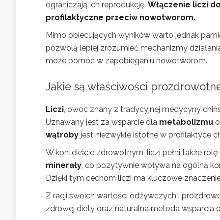
ograniczają ich reprodukcję.
Włączenie liczi d
profilaktyczne przeciw nowotworom.
Mimo obiecujących wyników warto jednak pamięt
pozwolą lepiej zrozumieć mechanizmy działania 
może pomóc w zapobieganiu nowotworom.
Jakie są właściwości prozdrowotne 
Liczi
, owoc znany z tradycyjnej medycyny chińsk
Uznawany jest za wsparcie dla
metabolizmu
o
wątroby
jest niezwykle istotne w profilaktyce 
W kontekście zdrowotnym, liczi pełni także ro
minerały
, co pozytywnie wpływa na ogólną ko
Dzięki tym cechom liczi ma kluczowe znaczeni
Z racji swoich wartości odżywczych i prozdrowot
zdrowej diety oraz naturalna metoda wsparcia 