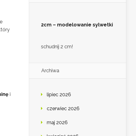
ne
2cm – modelowanie sylwetki
który
schudnij 2 cm!
Archiwa
minę
i
lipiec 2026
czerwiec 2026
maj 2026