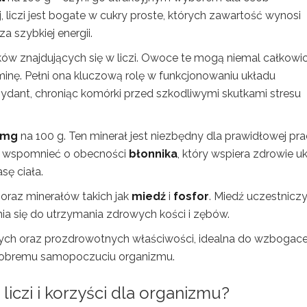
 liczi jest bogate w cukry proste, których zawartość wynosi
a szybkiej energii.
ków znajdujących się w liczi. Owoce te mogą niemal całkowic
inę. Pełni ona kluczową rolę w funkcjonowaniu układu
ydant, chroniąc komórki przed szkodliwymi skutkami stresu
 mg
na 100 g. Ten minerał jest niezbędny dla prawidłowej pr
ież wspomnieć o obecności
błonnika
, który wspiera zdrowie u
ę ciała.
oraz minerałów takich jak
miedź
i
fosfor
. Miedź uczestnicz
nia się do utrzymania zdrowych kości i zębów.
zych oraz prozdrowotnych właściwości, idealna do wzbogace
e dobremu samopoczuciu organizmu.
liczi i korzyści dla organizmu?