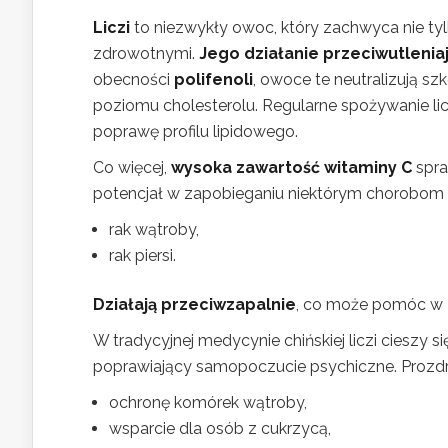
Liczi
to niezwykły owoc, który zachwyca nie tyl
zdrowotnymi.
Jego działanie przeciwutlenia
obecności
polifenoli
, owoce te neutralizują sz
poziomu cholesterolu. Regularne spożywanie licz
poprawę profilu lipidowego.
Co więcej,
wysoka zawartość witaminy C
spra
potencjał w zapobieganiu niektórym chorobom
rak wątroby,
rak piersi.
Działają przeciwzapalnie
, co może pomóc w z
W tradycyjnej medycynie chińskiej liczi cieszy 
poprawiający samopoczucie psychiczne. Prozd
ochronę komórek wątroby,
wsparcie dla osób z cukrzycą,