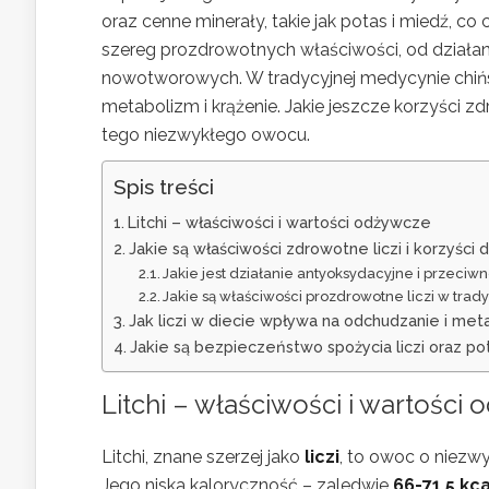
oraz cenne minerały, takie jak potas i miedź, co
szereg prozdrowotnych właściwości, od działan
nowotworowych. W tradycyjnej medycynie chińs
metabolizm i krążenie. Jakie jeszcze korzyści z
tego niezwykłego owocu.
Spis treści
Litchi – właściwości i wartości odżywcze
Jakie są właściwości zdrowotne liczi i korzyści 
Jakie jest działanie antyoksydacyjne i przeciw
Jakie są właściwości prozdrowotne liczi w trad
Jak liczi w diecie wpływa na odchudzanie i met
Jakie są bezpieczeństwo spożycia liczi oraz pot
Litchi – właściwości i wartości
Litchi, znane szerzej jako
liczi
, to owoc o niezw
Jego niska kaloryczność – zaledwie
66-71,5 kca