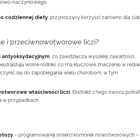
rcowo-naczyniowego.
do codziennej diety
, przynoszący korzyści zarówno dla ciała
jne i przeciwnowotworowe liczi?
m
antyoksydacyjnym
, co zawdzięcza wysokiej zawartości
neutralizują wolne rodniki, co ma kluczowe znaczenie w reduk
zynić się do zapobiegania wielu chorobom, w tym
otworowe właściwości liczi
. Ekstrakt z tego owocu potraf
 w przypadkach:
ptozy
– programowanej śmierci komórek nowotworowych – 