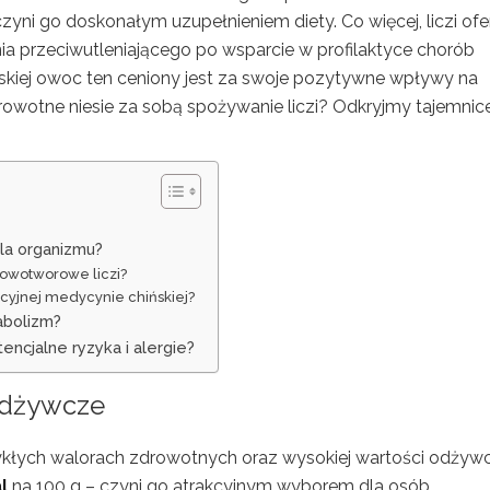
 czyni go doskonałym uzupełnieniem diety. Co więcej, liczi ofe
ia przeciwutleniającego po wsparcie w profilaktyce chorób
kiej owoc ten ceniony jest za swoje pozytywne wpływy na
drowotne niesie za sobą spożywanie liczi? Odkryjmy tajemnic
dla organizmu?
nowotworowe liczi?
ycyjnej medycynie chińskiej?
abolizm?
encjalne ryzyka i alergie?
 odżywcze
ykłych walorach zdrowotnych oraz wysokiej wartości odżywc
l
na 100 g – czyni go atrakcyjnym wyborem dla osób