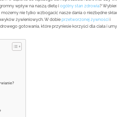
ogromny wpływ na naszą dietę i
ogólny stan zdrowia
? Wybier
ne, możemy nie tylko wzbogacić nasze dania o niezbędne skład
nawyków żywieniowych. W dobie
przetworzonej żywności
i
owego gotowania, które przyniesie korzyści dla ciała i umy
h
ywianie?
?