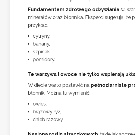
Fundamentem zdrowego odżywiania
są war
minerałów oraz błonnika. Eksperci sugerują, że 
przykład:
cytryny,
banany,
szpinak,
pomidory.
Te warzywa i owoce nie tylko wspierają ukł
W diecie warto postawić na
pełnoziarniste p
błonnik. Można tu wymienić:
owies,
brązowy ryż,
chleb razowy.
Nasiona roślin strączkowych
, takie jak socz