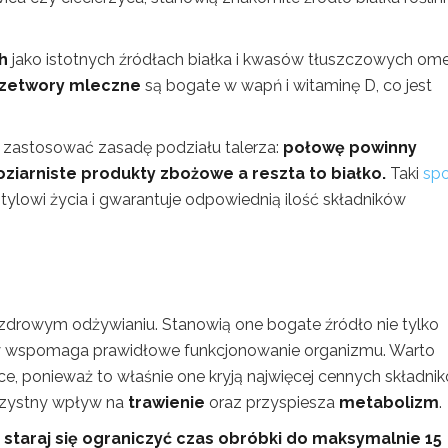
ch
jako istotnych źródłach białka i kwasów tłuszczowych om
rzetwory mleczne
są bogate w wapń i witaminę D, co jest
 zastosować zasadę podziału talerza:
połowę powinny
ziarniste produkty zbożowe a reszta to białko.
Taki
sp
ylowi życia i gwarantuje odpowiednią ilość składników
zdrowym odżywianiu. Stanowią one bogate źródło nie tylko
ry wspomaga prawidłowe funkcjonowanie organizmu. Warto
, ponieważ to właśnie one kryją najwięcej cennych składni
rzystny wpływ na
trawienie
oraz przyspiesza
metabolizm
.
 staraj się ograniczyć czas obróbki do maksymalnie 15