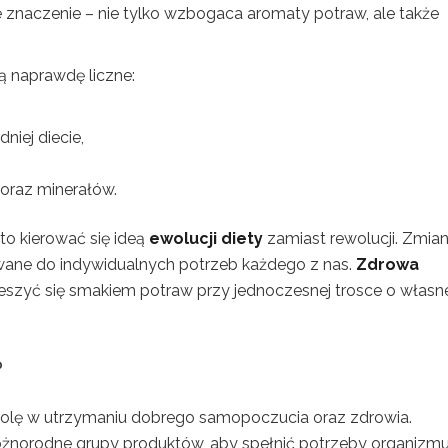
znaczenie – nie tylko wzbogaca aromaty potraw, ale także
ą naprawdę liczne:
iej diecie,
 oraz minerałów.
o kierować się ideą
ewolucji diety
zamiast rewolucji. Zmia
ane do indywidualnych potrzeb każdego z nas.
Zdrowa
cieszyć się smakiem potraw przy jednoczesnej trosce o własn
?
olę w utrzymaniu dobrego samopoczucia oraz zdrowia.
żnorodne grupy produktów, aby spełnić potrzeby organizmu