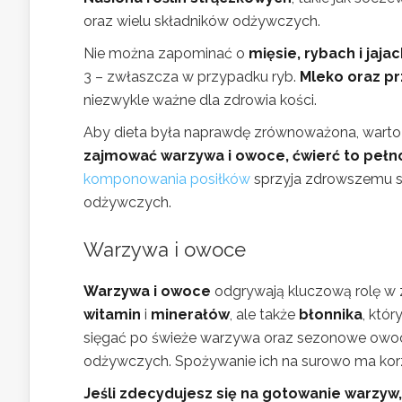
oraz wielu składników odżywczych.
Nie można zapominać o
mięsie, rybach i jaja
3 – zwłaszcza w przypadku ryb.
Mleko oraz p
niezwykle ważne dla zdrowia kości.
Aby dieta była naprawdę zrównoważona, warto
zajmować warzywa i owoce, ćwierć to pełno
komponowania posiłków
sprzyja zdrowszemu st
odżywczych.
Warzywa i owoce
Warzywa i owoce
odgrywają kluczową rolę w 
witamin
i
minerałów
, ale także
błonnika
, któ
sięgać po świeże warzywa oraz sezonowe owoce
odżywczych. Spożywanie ich na surowo ma ko
Jeśli zdecydujesz się na gotowanie warzyw,