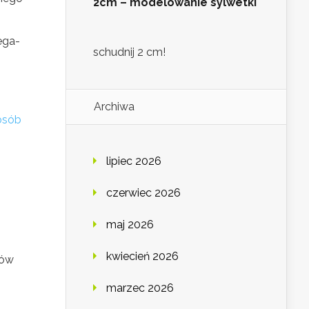
2cm – modelowanie sylwetki
ega-
schudnij 2 cm!
Archiwa
osób
lipiec 2026
czerwiec 2026
maj 2026
kwiecień 2026
ków
marzec 2026