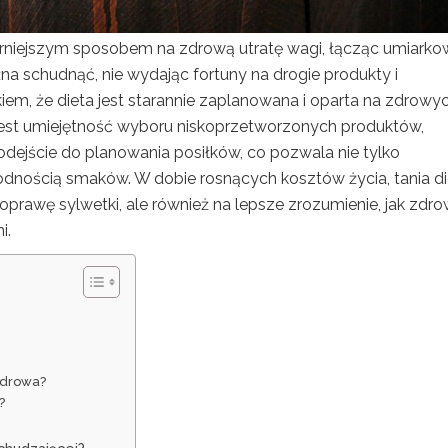
larniejszym sposobem na zdrową utratę wagi, łącząc umiark
 schudnąć, nie wydając fortuny na drogie produkty i
em, że dieta jest starannie zaplanowana i oparta na zdrowy
est umiejętność wyboru niskoprzetworzonych produktów,
ejście do planowania posiłków, co pozwala nie tylko
orodnością smaków. W dobie rosnących kosztów życia, tania d
oprawę sylwetki, ale również na lepsze zrozumienie, jak zdr
i.
 zdrowa?
?