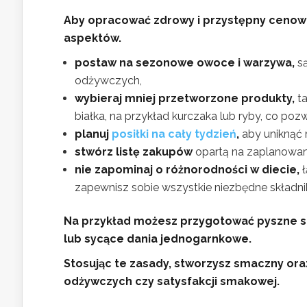
Aby opracować zdrowy i przystępny cenowo
aspektów.
postaw na sezonowe owoce i warzywa,
są
odżywczych,
wybieraj mniej przetworzone produkty,
ta
białka, na przykład kurczaka lub ryby, co poz
planuj
posiłki na cały tydzień
,
aby uniknąć 
stwórz listę zakupów
opartą na zaplanowanyc
nie zapominaj o różnorodności w diecie,
ł
zapewnisz sobie wszystkie niezbędne składni
Na przykład możesz przygotować pyszne sał
lub sycące dania jednogarnkowe.
Stosując te zasady, stworzysz smaczny or
odżywczych czy satysfakcji smakowej.