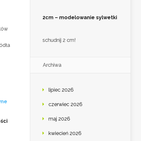
2cm – modelowanie sylwetki
ików
schudnij 2 cm!
ródła
Archiwa
lipiec 2026
wne
czerwiec 2026
maj 2026
ści
kwiecień 2026