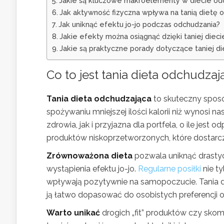
Jakie są kluczowe makroelementy w diecie od
Jak aktywność fizyczna wpływa na tanią dietę 
Jak uniknąć efektu jo-jo podczas odchudzania?
Jakie efekty można osiągnąć dzięki taniej diec
Jakie są praktyczne porady dotyczące taniej di
Co to jest tania dieta odchudzaj
Tania dieta odchudzająca
to skuteczny sposó
spożywaniu mniejszej ilości kalorii niż wynosi
zdrowia, jak i przyjazna dla portfela, o ile je
produktów niskoprzetworzonych, które dostarc
Zrównoważona dieta
pozwala uniknąć drasty
wystąpienia efektu jo-jo.
Regularne posiłki
nie ty
wpływają pozytywnie na samopoczucie. Tania d
ją łatwo dopasować do osobistych preferencji 
Warto unikać
drogich „fit” produktów czy sko