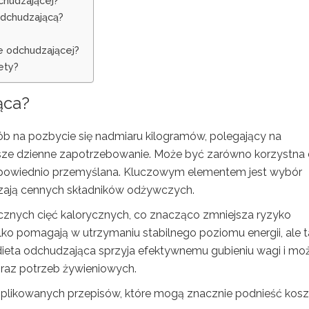
chudzającej?
odchudzającą?
ie odchudzającej?
ety?
ąca?
b na pozbycie się nadmiaru kilogramów, polegający na
 nasze dzienne zapotrzebowanie. Może być zarówno korzystna 
st odpowiednio przemyślana. Kluczowym elementem jest wybór
zają cennych składników odżywczych.
cznych cięć kalorycznych, co znacząco zmniejsza ryzyko
lko pomagają w utrzymaniu stabilnego poziomu energii, ale 
ieta odchudzająca sprzyja efektywnemu gubieniu wagi i mo
oraz potrzeb żywieniowych.
mplikowanych przepisów, które mogą znacznie podnieść kosz