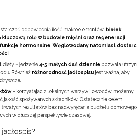
starczać odpowiednią ilość makroelementów:
białek
,
 kluczową rolę w budowie mięśni oraz regeneracji
 funkcje hormonalne
.
Węglowodany natomiast dostarc
ości
.
 diety – jedzenie
4-5 małych dań dziennie
pozwala utrzy
głodu. Również
różnorodność jadłospisu
jest ważna, aby
odżywcze.
któw
– korzystając z lokalnych warzyw i owoców, możemy
ć jakość spożywanych składników. Ostatecznie celem
cie trwałych rezultatów bez nadwyrężania budżetu domowego
ych w dłuższej perspektywie czasowej.
jadłospis?