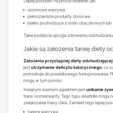
Lepiej postawić na proste składniki, jak:
sezonowe warzywa,
pełnoziarniste produkty zbożowe,
białko pochodzące z roślin strączkowych lub 
Takie podejście sprzyja zdrowemu odchudzaniu
Jakie są założenia taniej diety 
Założenia przystępnej diety odchudzającej
jest
utrzymanie deficytu kalorycznego
, co 
potrzebuje do prawidłowego funkcjonowania. P
mogą w tym pomóc.
Kolejnym ważnym aspektem jest
unikanie żyw
trans i konserwanty. Tego typu składniki mogą
zwiększania masy ciała. Zamiast tego lepiej pos
świeże warzywa,