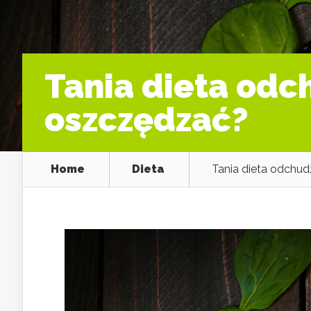
Tania dieta odc
oszczędzać?
Home
Dieta
Tania dieta odchud