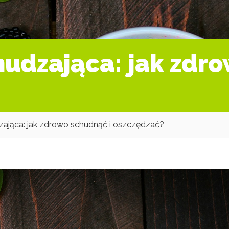
hudzająca: jak zdr
zająca: jak zdrowo schudnąć i oszczędzać?