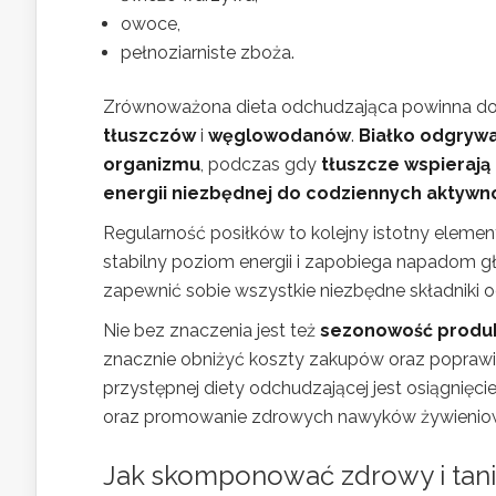
owoce,
pełnoziarniste zboża.
Zrównoważona dieta odchudzająca powinna do
tłuszczów
i
węglowodanów
.
Białko odgrywa
organizmu
, podczas gdy
tłuszcze wspierają
energii niezbędnej do codziennych aktywn
Regularność posiłków to kolejny istotny element
stabilny poziom energii i zapobiega napadom 
zapewnić sobie wszystkie niezbędne składniki 
Nie bez znaczenia jest też
sezonowość produ
znacznie obniżyć koszty zakupów oraz poprawi
przystępnej diety odchudzającej jest osiągnię
oraz promowanie zdrowych nawyków żywieniow
Jak skomponować zdrowy i tani 