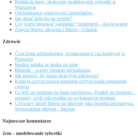
Redukcja masy: skuteczne modelowanie sylwetki w
Warszawie
Odchudzające właściwości ziemniaków.
Jak ubrać dziecko na wesele?
Czy warto stosować l-argininę? Suplement – dawkowanie
Zajęcia fitness: siłownia i fitness – Gdańsk
Zdrowie
Ćwiczenia odchudzające, wzmacniające i na kondycję w
Poznaniu
Idealna sałatka ze słoika na zimę
Błonnik – ważny element odchudzania
Jak sprawić, by nasza dieta była zdrowsza?
Kuracja oczyszczająca naturalne oczyszczanie organizmu
cytryną
Co jeść po treningu na masę mięśniową. Posiłek po treningu –
przepisy, czyli rola posiłku po wykonanym treningu
Używany sprzęt fitness na siłownię jako świetna alternatywa.
Wyposażenie siłowni – bieżnie
Najnowsze komentarze
2cm – modelowanie sylwetki