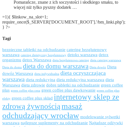
Pomarańcze, znane z ich soczystości i słodkiego smaku, to
więcej niż tylko pyszny dodatek …
=1){ $linkow_na_slot=1;
require_once($_SERVER['DOCUMENT_ROOT'].'/bm_linki.php');
} ?>
Tagi
bezpieczne tabletki na odchudzanie
catering bezglutenowy
warszawa
detoks warszawa
detox
catering dietetyczny bezglutenowy
organizmu
detox Warszawa
dieta bezglutenowa catering
dieta catering warszawa
dieta do domu warszawa
Dieta
Dieta do domu
Dieta dowóz
dieta oczyszczająca
dowóz Warszawa
dieta indywidualna
warszawa
dieta redukcyjna
dieta redukcyjna warszawa
dieta
Warszawa
dieta zdrowie
dobre tabletki na odchudzanie
green coffee
plus
green coffee plus dawkowanie
green coffee plus cena
green coffee plus
internetowy sklep ze
green coffee plus skład
efekty
masaż
zdrową żywnością
odchudzający wrocław
modelowanie sylwetki
warszawa
najlepsze suplementy na odchudzanie
Najtańsze odżywki