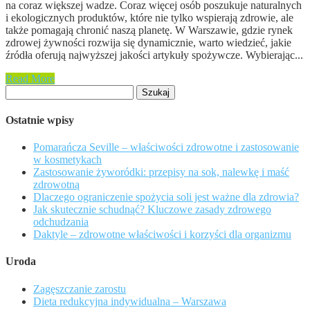
na coraz większej wadze. Coraz więcej osób poszukuje naturalnych
i ekologicznych produktów, które nie tylko wspierają zdrowie, ale
także pomagają chronić naszą planetę. W Warszawie, gdzie rynek
zdrowej żywności rozwija się dynamicznie, warto wiedzieć, jakie
źródła oferują najwyższej jakości artykuły spożywcze. Wybierając...
Read More
Szukaj:
Ostatnie wpisy
Pomarańcza Seville – właściwości zdrowotne i zastosowanie
w kosmetykach
Zastosowanie żyworódki: przepisy na sok, nalewkę i maść
zdrowotną
Dlaczego ograniczenie spożycia soli jest ważne dla zdrowia?
Jak skutecznie schudnąć? Kluczowe zasady zdrowego
odchudzania
Daktyle – zdrowotne właściwości i korzyści dla organizmu
Uroda
Zagęszczanie zarostu
Dieta redukcyjna indywidualna – Warszawa