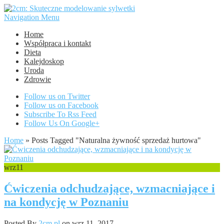
Navigation Menu
Home
Współpraca i kontakt
Dieta
Kalejdoskop
Uroda
Zdrowie
Follow us on Twitter
Follow us on Facebook
Subscribe To Rss Feed
Follow Us On Google+
Home
»
Posts Tagged
"
Naturalna żywność sprzedaż hurtowa"
wrz
11
Ćwiczenia odchudzające, wzmacniające i
na kondycję w Poznaniu
Posted By
2cm.pl
on wrz 11, 2017