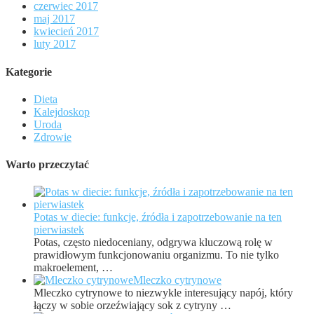
czerwiec 2017
maj 2017
kwiecień 2017
luty 2017
Kategorie
Dieta
Kalejdoskop
Uroda
Zdrowie
Warto przeczytać
Potas w diecie: funkcje, źródła i zapotrzebowanie na ten
pierwiastek
Potas, często niedoceniany, odgrywa kluczową rolę w
prawidłowym funkcjonowaniu organizmu. To nie tylko
makroelement, …
Mleczko cytrynowe
Mleczko cytrynowe to niezwykle interesujący napój, który
łączy w sobie orzeźwiający sok z cytryny …