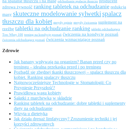
na spalanie tłuszczu i na masę
producent
odchudzanie spalacze tłuszczu
ranking tabletek na odchudzanie
zdrowa żywność
redukcja
skuteczne modelowanie sylwetki
spalacz
masy
tłuszczu dla kobiet
suplement na
sterydy opinie
sterydy ćwiczenia
tabletki na odchudzanie ranking
rzeźbę
tabletki odchudzające
ćwiczenia na kondycję poznań
Trec Whey 100
trening na kondycję poznań
ćwiczenia wzmacniające poznań
ćwiczenia odchudzające poznań
Zdrowie
Jak banany wpływają na organizm? Banan przed czy po
treningu – idealna przekąska przed i po treningu
Pozbądź się zbędnej tkanki tłuszczowej – spalacz tłuszczu dla
kobiet. Ranking spalaczy tłuszczu
Najnowocześniejsze Technologie w Stomatologii: Co
Przyniesie Przyszłość?
Prawidłowa waga kobiety
Sałatki z marchewką w składzie
Ranking tabletek na odchudzanie: dobre tabletki i suplementy
diety na odchudzanie
Wizyta u dietetyka
Jak działa drenaż limfatyczny? Zrozumienie techniki i jej
korzyści zdrowotnych