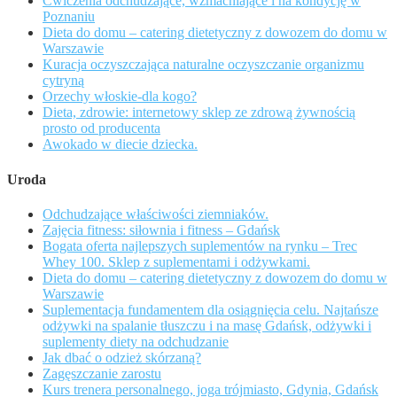
Ćwiczenia odchudzające, wzmacniające i na kondycję w
Poznaniu
Dieta do domu – catering dietetyczny z dowozem do domu w
Warszawie
Kuracja oczyszczająca naturalne oczyszczanie organizmu
cytryną
Orzechy włoskie-dla kogo?
Dieta, zdrowie: internetowy sklep ze zdrową żywnością
prosto od producenta
Awokado w diecie dziecka.
Uroda
Odchudzające właściwości ziemniaków.
Zajęcia fitness: siłownia i fitness – Gdańsk
Bogata oferta najlepszych suplementów na rynku – Trec
Whey 100. Sklep z suplementami i odżywkami.
Dieta do domu – catering dietetyczny z dowozem do domu w
Warszawie
Suplementacja fundamentem dla osiągnięcia celu. Najtańsze
odżywki na spalanie tłuszczu i na masę Gdańsk, odżywki i
suplementy diety na odchudzanie
Jak dbać o odzież skórzaną?
Zagęszczanie zarostu
Kurs trenera personalnego, joga trójmiasto, Gdynia, Gdańsk