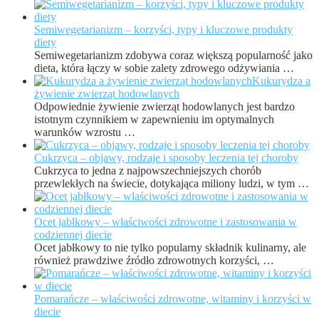
Semiwegetarianizm – korzyści, typy i kluczowe produkty
diety
Semiwegetarianizm zdobywa coraz większą popularność jako
dieta, która łączy w sobie zalety zdrowego odżywiania …
Kukurydza a
żywienie zwierząt hodowlanych
Odpowiednie żywienie zwierząt hodowlanych jest bardzo
istotnym czynnikiem w zapewnieniu im optymalnych
warunków wzrostu …
Cukrzyca – objawy, rodzaje i sposoby leczenia tej choroby
Cukrzyca to jedna z najpowszechniejszych chorób
przewlekłych na świecie, dotykająca miliony ludzi, w tym …
Ocet jabłkowy – właściwości zdrowotne i zastosowania w
codziennej diecie
Ocet jabłkowy to nie tylko popularny składnik kulinarny, ale
również prawdziwe źródło zdrowotnych korzyści, …
Pomarańcze – właściwości zdrowotne, witaminy i korzyści w
diecie