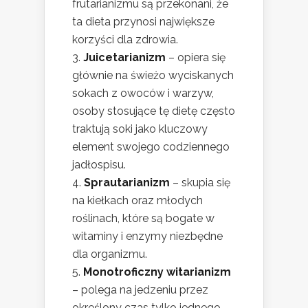
frutarianizmu są przekonani, że
ta dieta przynosi największe
korzyści dla zdrowia.
Juicetarianizm
– opiera się
głównie na świeżo wyciskanych
sokach z owoców i warzyw,
osoby stosujące tę dietę często
traktują soki jako kluczowy
element swojego codziennego
jadłospisu.
Sprautarianizm
– skupia się
na kiełkach oraz młodych
roślinach, które są bogate w
witaminy i enzymy niezbędne
dla organizmu.
Monotroficzny witarianizm
– polega na jedzeniu przez
określony czas tylko jednego