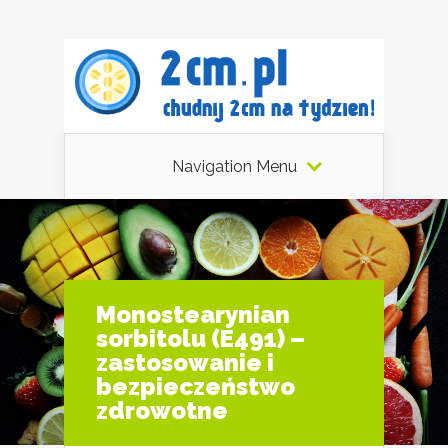
Navigation Menu
Monostearynian
sorbitolu (E491) –
zastosowanie i
bezpieczeństwo
zdrowotne