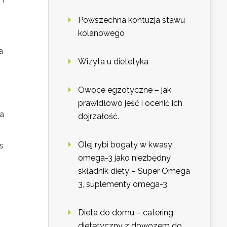
Powszechna kontuzja stawu
kolanowego
a
Wizyta u dietetyka
Owoce egzotyczne – jak
prawidłowo jeść i ocenić ich
na
dojrzałość.
Olej rybi bogaty w kwasy
s
omega-3 jako niezbędny
składnik diety – Super Omega
3, suplementy omega-3
Dieta do domu – catering
dietetyczny z dowozem do