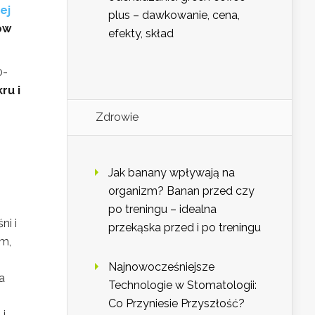
ej
plus – dawkowanie, cena,
ów
efekty, skład
0-
ru i
Zdrowie
Jak banany wpływają na
organizm? Banan przed czy
po treningu – idealna
ni i
przekąska przed i po treningu
em,
Najnowocześniejsze
a
Technologie w Stomatologii:
Co Przyniesie Przyszłość?
 i