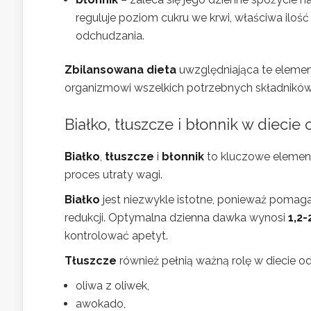
reguluje poziom cukru we krwi, właściwa ilo
odchudzania.
Zbilansowana dieta
uwzględniająca te elementy
organizmowi wszelkich potrzebnych składnikó
Białko, tłuszcze i błonnik w diecie
Białko
,
tłuszcze
i
błonnik
to kluczowe element
proces utraty wagi.
Białko
jest niezwykle istotne, ponieważ pomag
redukcji. Optymalna dzienna dawka wynosi
1,2-
kontrolować apetyt.
Tłuszcze
również pełnią ważną rolę w diecie od
oliwa z oliwek,
awokado,