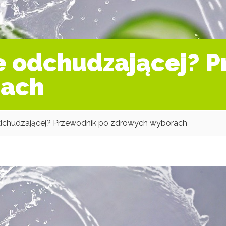
ie odchudzającej? 
rach
 odchudzającej? Przewodnik po zdrowych wyborach