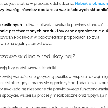
, co jest istotne w procesie odchudzania.
Nabiał o obniżon
e czy twaróg, również dostarcza wartościowych składnik
 roślinnych
– oliwa z oliwek i awokado powinny stanowić 2
kanie przetworzonych produktów oraz ograniczenie cuk
żywanie posiłków w odpowiednich proporcjach sprzyja
nie na ogólny stan zdrowia.
czowe w diecie redukcyjnej?
ają trzy podstawowe składniki:
witej wartości energetycznej posiłków, wspiera rozwój mięś
nie istotne, gdy staramy się ograniczyć podjadanie wieczor
 czy awokado, są niezbędne dla prawidłowego funkcjonowania
e spożycie, wspierają procesy metaboliczne oraz wpływają n
 poziomie 25-30 g, pomaga w trawieniu, daje uczucie sytości