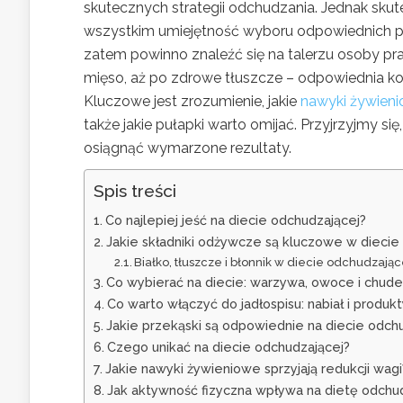
skutecznych strategii odchudzania. Jednak skutec
wszystkim umiejętność wyboru odpowiednich pr
zatem powinno znaleźć się na talerzu osoby p
mięso, aż po zdrowe tłuszcze – odpowiednia k
Kluczowe jest zrozumienie, jakie
nawyki żywien
także jakie pułapki warto omijać. Przyjrzyjmy s
osiągnąć wymarzone rezultaty.
Spis treści
Co najlepiej jeść na diecie odchudzającej?
Jakie składniki odżywcze są kluczowe w diecie
Białko, tłuszcze i błonnik w diecie odchudzając
Co wybierać na diecie: warzywa, owoce i chud
Co warto włączyć do jadłospisu: nabiał i produkt
Jakie przekąski są odpowiednie na diecie odch
Czego unikać na diecie odchudzającej?
Jakie nawyki żywieniowe sprzyjają redukcji wagi
Jak aktywność fizyczna wpływa na dietę odchu