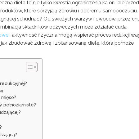
zna dieta to nie tylko kwestia ograniczenia kalorii, ale prze
oduktów, które sprzyjają zdrowiu i dobremu samopoczuciu.
ragnącej schudnąć? Od świeżych warzyw i owoców, przez ch
ombinacja składników odżywczych może zdziałać cuda.
iowe
i aktywność fizyczna mogą wspierać proces redukcji wag
ię, jak zbudować zdrową i zbilansowaną dietę, która pomoże
 redukcyjnej?
ej
e mięso?
y pełnoziarniste?
udzającej?
?
dzającą?