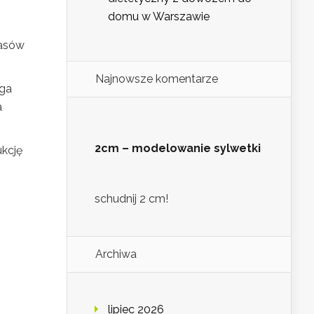
domu w Warszawie
wasów
Najnowsze komentarze
aga
a
2cm – modelowanie sylwetki
ukcję
schudnij 2 cm!
Archiwa
lipiec 2026