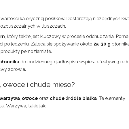
 wartości kalorycznej posiłków. Dostarczają niezbędnych k
 rozpuszczalnych w tłuszczach.
ym
, który także jest kluczowy w procesie odchudzania. Pom
ci po jedzeniu. Zaleca się spożywanie około
25-30 g
błonnik
produkty pełnoziarniste.
błonnika
do codziennego jadłospisu wspiera efektywną red
awy zdrowia.
, owoce i chude mięso?
warzywa
,
owoce
oraz
chude źródła białka
. Te elementy
. Warzywa, takie jak: