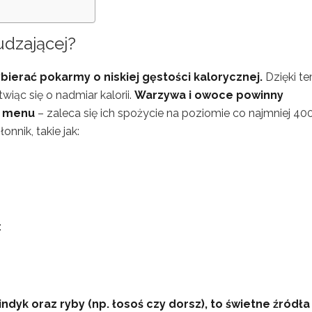
udzającej?
bierać pokarmy o niskiej gęstości kalorycznej.
Dzięki t
wiąc się o nadmiar kalorii.
Warzywa i owoce powinny
o menu
– zaleca się ich spożycie na poziomie co najmniej 40
nnik, takie jak:
:
indyk oraz ryby (np. łosoś czy dorsz), to świetne źródła