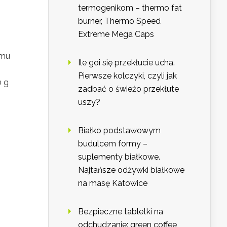
termogenikom – thermo fat
burner, Thermo Speed
Extreme Mega Caps
emu
Ile goi się przekłucie ucha.
Pierwsze kolczyki, czyli jak
0 g
zadbać o świeżo przekłute
uszy?
Białko podstawowym
budulcem formy –
suplementy białkowe.
Najtańsze odżywki białkowe
na masę Katowice
Bezpieczne tabletki na
odchudzanie: green coffee