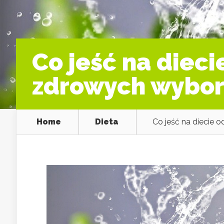
Co jeść na diec
zdrowych wybo
Home
Dieta
Co jeść na diecie