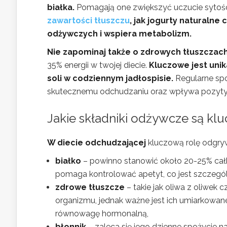
białka.
Pomagają one zwiększyć uczucie sytości
zawartości tłuszczu
, jak jogurty naturaln
odżywczych i wspiera metabolizm.
Nie zapominaj także o zdrowych tłuszczach
35% energii w twojej diecie.
Kluczowe jest uni
soli w codziennym jadłospisie.
Regularne spo
skutecznemu odchudzaniu oraz wpływa pozytyw
Jakie
składniki odżywcze
są klu
W diecie odchudzającej
kluczową rolę odgryw
białko
– powinno stanowić około 20-25% całko
pomaga kontrolować apetyt, co jest szczegól
zdrowe tłuszcze
– takie jak oliwa z oliwek
organizmu, jednak ważne jest ich umiarkowan
równowagę hormonalną,
błonnik
– zaleca się jego dzienne spożycie na