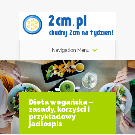
Navigation Menu
Dieta wegańska –
zasady, korzyści i
przykładowy
jadłospis