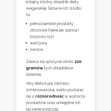
kolejny istotny składnik diety
wegańskiej. Główne ich źródło
to:
pełnoziarniste produkty
zbożowe (takie jak quinoa i
brązowy ryż),
warzywa,
owoce.
Zaleca się spożycie około
220
gramów
tych składników
dziennie.
Aby dieta była zdrowa i
zrównoważona, warto postarać
się o
różnorodność
w wyborze
produktów oraz umiejętne ich
łączenie podczas