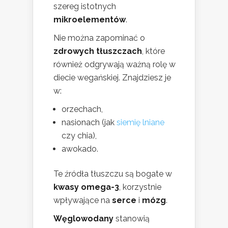
szereg istotnych
mikroelementów
.
Nie można zapominać o
zdrowych tłuszczach
, które
również odgrywają ważną rolę w
diecie wegańskiej. Znajdziesz je
w:
orzechach,
nasionach (jak
siemię lniane
czy chia),
awokado.
Te źródła tłuszczu są bogate w
kwasy omega-3
, korzystnie
wpływające na
serce
i
mózg
.
Węglowodany
stanowią