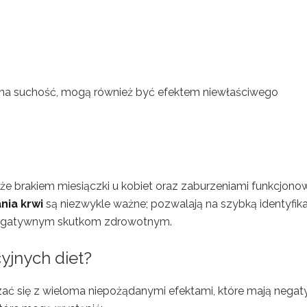
ierna suchość, mogą również być efektem niewłaściwego
że brakiem miesiączki u kobiet oraz zaburzeniami funkcjono
nia krwi
są niezwykle ważne; pozwalają na szybką identyfika
 negatywnym skutkom zdrowotnym.
cyjnych diet?
ć się z wieloma niepożądanymi efektami, które mają nega