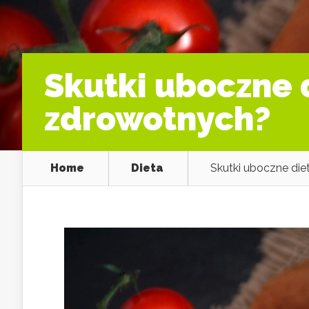
Skutki uboczne 
zdrowotnych?
Home
Dieta
Skutki uboczne die