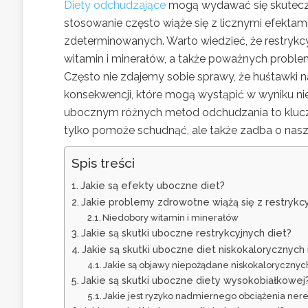
Diety odchudzające
mogą wydawać się skuteczn
stosowanie często wiąże się z licznymi efekta
zdeterminowanych. Warto wiedzieć, że restryk
witamin i minerałów, a także poważnych proble
Często nie zdajemy sobie sprawy, że huśtawki n
konsekwencji, które mogą wystąpić w wyniku nie
ubocznym różnych metod odchudzania to klucz do
tylko pomoże schudnąć, ale także zadba o nasz
Spis treści
Jakie są efekty uboczne diet?
Jakie problemy zdrowotne wiążą się z restrykc
Niedobory witamin i minerałów
Jakie są skutki uboczne restrykcyjnych diet?
Jakie są skutki uboczne diet niskokalorycznyc
Jakie są objawy niepożądane niskokalorycznych
Jakie są skutki uboczne diety wysokobiałkowej
Jakie jest ryzyko nadmiernego obciążenia ner