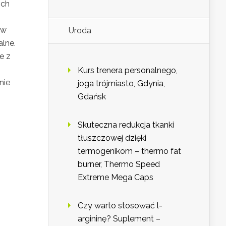
ich
ów
Uroda
lne.
e z
Kurs trenera personalnego,
nie
joga trójmiasto, Gdynia,
Gdańsk
Skuteczna redukcja tkanki
tłuszczowej dzięki
termogenikom – thermo fat
burner, Thermo Speed
Extreme Mega Caps
Czy warto stosować l-
argininę? Suplement –