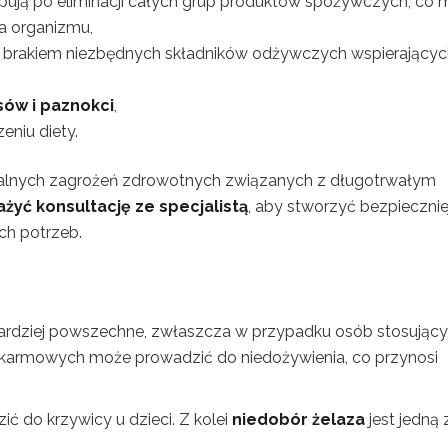
ępują po eliminacji całych grup produktów spożywczych, co
a organizmu,
ę z brakiem niezbędnych składników odżywczych wspierający
sów i paznokci
,
niu diety.
lnych zagrożeń zdrowotnych związanych z długotrwałym
żyć konsultację ze specjalistą
, aby stworzyć bezpiecznie
ch potrzeb.
 bardziej powszechne, zwłaszcza w przypadku osób stosując
 pokarmowych może prowadzić do niedożywienia, co przynosi
ć do krzywicy u dzieci. Z kolei
niedobór żelaza
jest jedną 