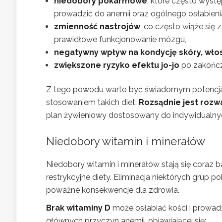
niedobory pokarmowe
, które często wyst
prowadzić do anemii oraz ogólnego osłabieni
zmienność nastrojów
, co często wiąże si
prawidłowe funkcjonowanie mózgu,
negatywny wpływ na kondycję skóry, wło
zwiększone ryzyko efektu jo-jo
po zakończe
Z tego powodu warto być świadomym potencja
stosowaniem takich diet.
Rozsądnie jest rozwa
plan żywieniowy dostosowany do indywidualny
Niedobory witamin i minerałów
Niedobory witamin i minerałów stają się coraz
restrykcyjne diety. Eliminacja niektórych grup
poważne konsekwencje dla zdrowia.
Brak witaminy D
może osłabiać kości i prowadzi
głównych przyczyn anemii, objawiającej się: