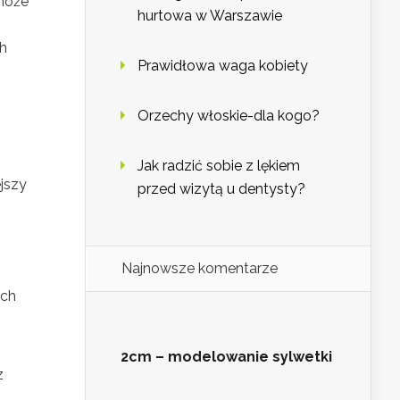
 może
hurtowa w Warszawie
ch
Prawidłowa waga kobiety
Orzechy włoskie-dla kogo?
Jak radzić sobie z lękiem
jszy
przed wizytą u dentysty?
Najnowsze komentarze
ych
2cm – modelowanie sylwetki
z