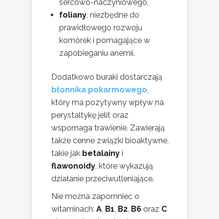
sercowo-naczyniowego,
foliany
, niezbędne do
prawidłowego rozwoju
komórek i pomagające w
zapobieganiu anemii.
Dodatkowo buraki dostarczają
błonnika pokarmowego
,
który ma pozytywny wpływ na
perystaltykę jelit oraz
wspomaga trawienie. Zawierają
także cenne związki bioaktywne,
takie jak
betalainy
i
flawonoidy
, które wykazują
działanie przeciwutleniające.
Nie można zapomnieć o
witaminach:
A
,
B1
,
B2
,
B6
oraz
C