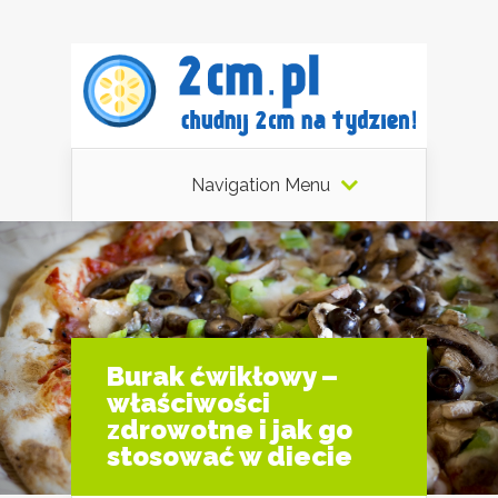
Navigation Menu
Burak ćwikłowy –
właściwości
zdrowotne i jak go
stosować w diecie