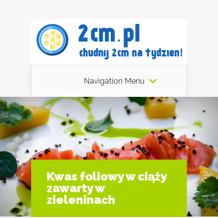
Navigation Menu
Kwas foliowy w ciąży
zawarty w
zieleninach