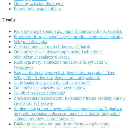
Orzechy włoskie-dla kogo?
Prawidłowa waga kobiety
Uroda
Kurs trenera personalnego, joga trójmiasto, Gdynia, Gdańsk
Powrót do formy sprzed ciąży i porodu – skuteczne sposoby
Wizyta u dietetyka
Zajęcia fitness: siłownia i fitness – Gdańsk
Odchudzanie – najlepsze suplementy i tabletki na
odchudzanie: spalacze tłuszczu
Redukcja masy: skuteczne modelowanie sylwetki w
Warszawie
Bogata oferta najlepszych suplementów na rynku – Trec
Whey 100. Sklep z suplementami i odżywkami.
Jakie spalacze tłuszczu dla kobiet wybrać?
Odchudzające właściwości ziemniaków.
Jak dbać o odzież skórzaną?
Zostań trenerem osobistym! Personalny trener osobisty kurs w
Gdańsku i Warszawie
Suplementacja fundamentem dla osiągnięcia celu. Najtańsze
odżywki na spalanie tłuszczu i na masę Gdańsk, odżywki i
suplementy diety na odchudzanie
Białko podstawowym budulcem formy – suplementy