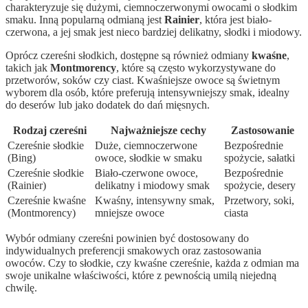
charakteryzuje się dużymi, ciemnoczerwonymi owocami o słodkim
smaku. Inną popularną odmianą jest
Rainier
, która jest biało-
czerwona, a jej smak jest nieco bardziej delikatny, słodki i miodowy.
Oprócz czereśni słodkich, dostępne są również odmiany
kwaśne
,
takich jak
Montmorency
, które są często wykorzystywane do
przetworów, soków czy ciast. Kwaśniejsze owoce są świetnym
wyborem dla osób, które preferują intensywniejszy smak, idealny
do deserów lub jako dodatek do dań mięsnych.
Rodzaj czereśni
Najważniejsze cechy
Zastosowanie
Czereśnie słodkie
Duże, ciemnoczerwone
Bezpośrednie
(Bing)
owoce, słodkie w smaku
spożycie, sałatki
Czereśnie słodkie
Biało-czerwone owoce,
Bezpośrednie
(Rainier)
delikatny i miodowy smak
spożycie, desery
Czereśnie kwaśne
Kwaśny, intensywny smak,
Przetwory, soki,
(Montmorency)
mniejsze owoce
ciasta
Wybór odmiany czereśni powinien być dostosowany do
indywidualnych preferencji smakowych oraz zastosowania
owoców. Czy to słodkie, czy kwaśne czereśnie, każda z odmian ma
swoje unikalne właściwości, które z pewnością umilą niejedną
chwilę.