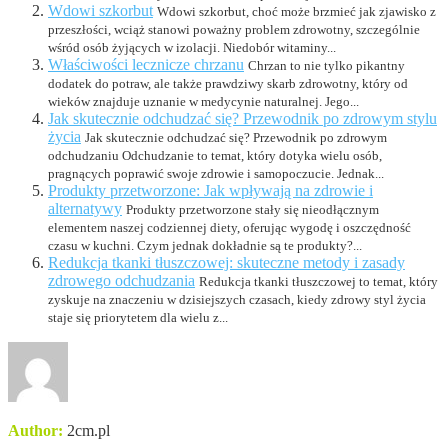
Wdowi szkorbut
Wdowi szkorbut, choć może brzmieć jak zjawisko z
przeszłości, wciąż stanowi poważny problem zdrowotny, szczególnie
wśród osób żyjących w izolacji. Niedobór witaminy...
Właściwości lecznicze chrzanu
Chrzan to nie tylko pikantny
dodatek do potraw, ale także prawdziwy skarb zdrowotny, który od
wieków znajduje uznanie w medycynie naturalnej. Jego...
Jak skutecznie odchudzać się? Przewodnik po zdrowym stylu
życia
Jak skutecznie odchudzać się? Przewodnik po zdrowym
odchudzaniu Odchudzanie to temat, który dotyka wielu osób,
pragnących poprawić swoje zdrowie i samopoczucie. Jednak...
Produkty przetworzone: Jak wpływają na zdrowie i
alternatywy
Produkty przetworzone stały się nieodłącznym
elementem naszej codziennej diety, oferując wygodę i oszczędność
czasu w kuchni. Czym jednak dokładnie są te produkty?...
Redukcja tkanki tłuszczowej: skuteczne metody i zasady
zdrowego odchudzania
Redukcja tkanki tłuszczowej to temat, który
zyskuje na znaczeniu w dzisiejszych czasach, kiedy zdrowy styl życia
staje się priorytetem dla wielu z...
Author:
2cm.pl