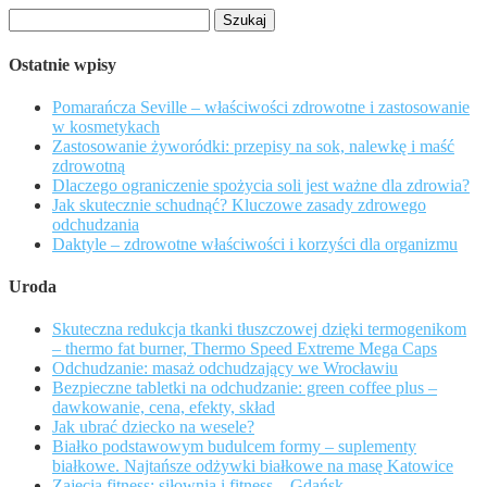
Szukaj:
Ostatnie wpisy
Pomarańcza Seville – właściwości zdrowotne i zastosowanie
w kosmetykach
Zastosowanie żyworódki: przepisy na sok, nalewkę i maść
zdrowotną
Dlaczego ograniczenie spożycia soli jest ważne dla zdrowia?
Jak skutecznie schudnąć? Kluczowe zasady zdrowego
odchudzania
Daktyle – zdrowotne właściwości i korzyści dla organizmu
Uroda
Skuteczna redukcja tkanki tłuszczowej dzięki termogenikom
– thermo fat burner, Thermo Speed Extreme Mega Caps
Odchudzanie: masaż odchudzający we Wrocławiu
Bezpieczne tabletki na odchudzanie: green coffee plus –
dawkowanie, cena, efekty, skład
Jak ubrać dziecko na wesele?
Białko podstawowym budulcem formy – suplementy
białkowe. Najtańsze odżywki białkowe na masę Katowice
Zajęcia fitness: siłownia i fitness – Gdańsk