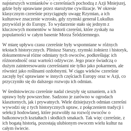
najstarszych wzmianków o czereśniach pochodzą z Azji Mniejszej,
gdzie były uprawiane przez starożytne cywilizacje. W okresie
klasycznym czereśnie przyciągnęły uwagę Rzymian, a ich
kulturowe znaczenie wzrosło, gdy rzymski generał Lukullus
przywiózł je do Europy. To wydarzenie stało się jednym z
kluczowych momentów w historii czereśni, które zyskały na
popularności w całym basenie Morza Śródziemnego.
W miarę upływu czasu czereśnie były wspomniane w różnych
tekstach historycznych. Pliniusz Starszy, rzymski żołnierz i historyk,
dokumentował różne odmiany tych owoców, podkreślając ich
różnorodność oraz wartości odżywcze. Jego prace świadczą o
dużym zainteresowaniu czereśniami nie tylko jako pokarmem, ale
również jako roślinami ozdobnymi. W ciągu wieków czereśnie
zaczęły być uprawiane w innych częściach Europy oraz w Azji, co
przyczyniło się do dalszego rozwoju ich odmian.
W średniowieczu czereśnie nadal cieszyły się uznaniem, a ich
uprawy były powszechne. Sadzono je zarówno w ogrodach
klasztornych, jak i prywatnych. Wiele dzisiejszych odmian czereśni
wywodzi się z tych historycznych upraw, z połączeniem tradycji i
selekcji hodowlanej, które pozwoliły na rozwój owoców o
balkonowych kształtach i słodkich smakach. Tak więc czereśnie, z
ich bogatą historią, pozostają ulubionym owocem wielu kultur na
całym świecie.