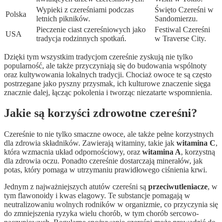
Wypieki z czereśniami podczas
Święto Czereśni w
Polska
letnich pikników.
Sandomierzu.
Pieczenie ciast czereśniowych jako
Festiwal Czereśni
USA
tradycja rodzinnych spotkań.
w Traverse City.
Dzięki tym wszystkim tradycjom czereśnie zyskują nie tylko
popularność, ale także przyczyniają się do budowania wspólnoty
oraz kultywowania lokalnych tradycji. Chociaż owoce te są często
postrzegane jako pyszny przysmak, ich kulturowe znaczenie sięga
znacznie dalej, łącząc pokolenia i tworząc niezatarte wspomnienia.
Jakie są korzyści zdrowotne czereśni?
Czereśnie to nie tylko smaczne owoce, ale także pełne korzystnych
dla zdrowia składników. Zawierają witaminy, takie jak
witamina C
,
która wzmacnia układ odpornościowy, oraz
witamina A
, korzystną
dla zdrowia oczu. Ponadto czereśnie dostarczają minerałów, jak
potas, który pomaga w utrzymaniu prawidłowego ciśnienia krwi.
Jednym z najważniejszych atutów czereśni są
przeciwutleniacze
, w
tym flawonoidy i kwas elagowy. Te substancje pomagają w
neutralizowaniu wolnych rodników w organizmie, co przyczynia się
do zmniejszenia ryzyka wielu chorób, w tym chorób sercowo-