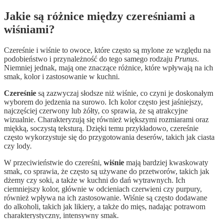
Jakie są różnice między czereśniami a
wiśniami?
Czereśnie i wiśnie to owoce, które często są mylone ze względu na
podobieństwo i przynależność do tego samego rodzaju
Prunus
.
Niemniej jednak, mają one znaczące różnice, które wpływają na ich
smak, kolor i zastosowanie w kuchni.
Czereśnie
są zazwyczaj słodsze niż wiśnie, co czyni je doskonałym
wyborem do jedzenia na surowo. Ich kolor często jest jaśniejszy,
najczęściej czerwony lub żółty, co sprawia, że są atrakcyjne
wizualnie. Charakteryzują się również większymi rozmiarami oraz
miękką, soczystą teksturą. Dzięki temu przykładowo, czereśnie
często wykorzystuje się do przygotowania deserów, takich jak ciasta
czy lody.
W przeciwieństwie do czereśni,
wiśnie
mają bardziej kwaskowaty
smak, co sprawia, że często są używane do przetworów, takich jak
dżemy czy soki, a także w kuchni do dań wytrawnych. Ich
ciemniejszy kolor, głównie w odcieniach czerwieni czy purpury,
również wpływa na ich zastosowanie. Wiśnie są często dodawane
do alkoholi, takich jak likiery, a także do mięs, nadając potrawom
charakterystyczny, intensywny smak.