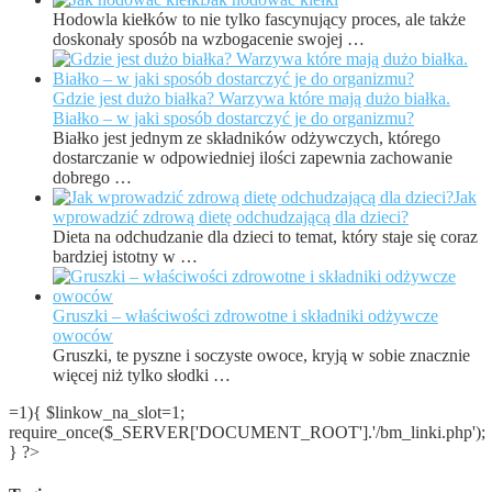
Hodowla kiełków to nie tylko fascynujący proces, ale także
doskonały sposób na wzbogacenie swojej …
Gdzie jest dużo białka? Warzywa które mają dużo białka.
Białko – w jaki sposób dostarczyć je do organizmu?
Białko jest jednym ze składników odżywczych, którego
dostarczanie w odpowiedniej ilości zapewnia zachowanie
dobrego …
Jak
wprowadzić zdrową dietę odchudzającą dla dzieci?
Dieta na odchudzanie dla dzieci to temat, który staje się coraz
bardziej istotny w …
Gruszki – właściwości zdrowotne i składniki odżywcze
owoców
Gruszki, te pyszne i soczyste owoce, kryją w sobie znacznie
więcej niż tylko słodki …
=1){ $linkow_na_slot=1;
require_once($_SERVER['DOCUMENT_ROOT'].'/bm_linki.php');
} ?>