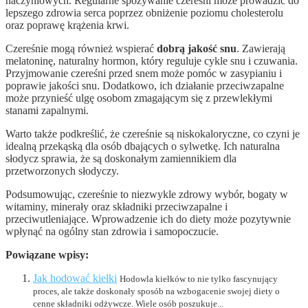
naczyniowych. Regularne spożywanie czereśni może prowadzić do
lepszego zdrowia serca poprzez obniżenie poziomu cholesterolu
oraz poprawę krążenia krwi.
Czereśnie mogą również wspierać
dobrą jakość snu
. Zawierają
melatoninę, naturalny hormon, który reguluje cykle snu i czuwania.
Przyjmowanie czereśni przed snem może pomóc w zasypianiu i
poprawie jakości snu. Dodatkowo, ich działanie przeciwzapalne
może przynieść ulgę osobom zmagającym się z przewlekłymi
stanami zapalnymi.
Warto także podkreślić, że czereśnie są niskokaloryczne, co czyni je
idealną przekąską dla osób dbających o sylwetkę. Ich naturalna
słodycz sprawia, że są doskonałym zamiennikiem dla
przetworzonych słodyczy.
Podsumowując, czereśnie to niezwykle zdrowy wybór, bogaty w
witaminy, minerały oraz składniki przeciwzapalne i
przeciwutleniające. Wprowadzenie ich do diety może pozytywnie
wpłynąć na ogólny stan zdrowia i samopoczucie.
Powiązane wpisy:
Jak hodować kiełki
Hodowla kiełków to nie tylko fascynujący
proces, ale także doskonały sposób na wzbogacenie swojej diety o
cenne składniki odżywcze. Wiele osób poszukuje...