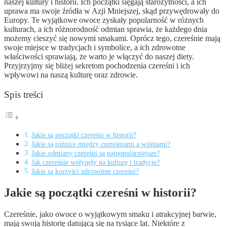
naszej kultury i historii. Ich początki sięgają starożytności, a ich
uprawa ma swoje źródła w Azji Mniejszej, skąd przywędrowały do
Europy. Te wyjątkowe owoce zyskały popularność w różnych
kulturach, a ich różnorodność odmian sprawia, że każdego dnia
możemy cieszyć się nowymi smakami. Oprócz tego, czereśnie mają
swoje miejsce w tradycjach i symbolice, a ich zdrowotne
właściwości sprawiają, że warto je włączyć do naszej diety.
Przyjrzyjmy się bliżej sekretom pochodzenia czereśni i ich
wpływowi na naszą kulturę oraz zdrowie.
Spis treści
Jakie są początki czereśni w historii?
Jakie są różnice między czereśniami a wiśniami?
Jakie odmiany czereśni są najpopularniejsze?
Jak czereśnie wpłynęły na kulturę i tradycje?
Jakie są korzyści zdrowotne czereśni?
Jakie są początki czereśni w historii?
Czereśnie, jako owoce o wyjątkowym smaku i atrakcyjnej barwie,
mają swoją historię datującą się na tysiące lat. Niektóre z