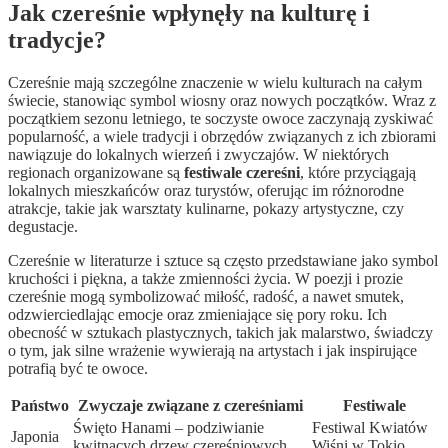
Jak czereśnie wpłynęły na kulturę i
tradycje?
Czereśnie mają szczególne znaczenie w wielu kulturach na całym
świecie, stanowiąc symbol wiosny oraz nowych początków. Wraz z
początkiem sezonu letniego, te soczyste owoce zaczynają zyskiwać
popularność, a wiele tradycji i obrzędów związanych z ich zbiorami
nawiązuje do lokalnych wierzeń i zwyczajów. W niektórych
regionach organizowane są
festiwale czereśni
, które przyciągają
lokalnych mieszkańców oraz turystów, oferując im różnorodne
atrakcje, takie jak warsztaty kulinarne, pokazy artystyczne, czy
degustacje.
Czereśnie w literaturze i sztuce są często przedstawiane jako symbol
kruchości i piękna, a także zmienności życia. W poezji i prozie
czereśnie mogą symbolizować miłość, radość, a nawet smutek,
odzwierciedlając emocje oraz zmieniające się pory roku. Ich
obecność w sztukach plastycznych, takich jak malarstwo, świadczy
o tym, jak silne wrażenie wywierają na artystach i jak inspirujące
potrafią być te owoce.
Państwo
Zwyczaje związane z czereśniami
Festiwale
Święto Hanami – podziwianie
Festiwal Kwiatów
Japonia
kwitnących drzew czereśniowych.
Wiśni w Tokio.