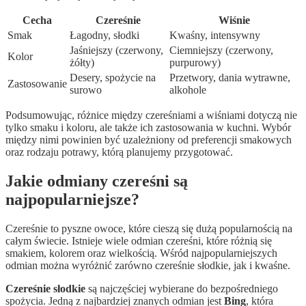
Cecha
Czereśnie
Wiśnie
Smak
Łagodny, słodki
Kwaśny, intensywny
Jaśniejszy (czerwony,
Ciemniejszy (czerwony,
Kolor
żółty)
purpurowy)
Desery, spożycie na
Przetwory, dania wytrawne,
Zastosowanie
surowo
alkohole
Podsumowując, różnice między czereśniami a wiśniami dotyczą nie
tylko smaku i koloru, ale także ich zastosowania w kuchni. Wybór
między nimi powinien być uzależniony od preferencji smakowych
oraz rodzaju potrawy, którą planujemy przygotować.
Jakie odmiany czereśni są
najpopularniejsze?
Czereśnie to pyszne owoce, które cieszą się dużą popularnością na
całym świecie. Istnieje wiele odmian czereśni, które różnią się
smakiem, kolorem oraz wielkością. Wśród najpopularniejszych
odmian można wyróżnić zarówno czereśnie słodkie, jak i kwaśne.
Czereśnie słodkie
są najczęściej wybierane do bezpośredniego
spożycia. Jedną z najbardziej znanych odmian jest
Bing
, która