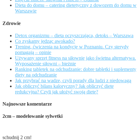
Dieta do domu – catering dietetyczny z dowozem do domu w
Warszawie
Zdrowie
Detox organizmu – dieta oczyszczająca, detoks – Warszawa
Co zyskamy jedząc awokado?
Trening, ćwiczenia na kondycję w Poznaniu. Czy sterydy
pomagają – opinie
Używany sprzęt fitness na siłownię jako świetna alternatywa.
Wyposażenie siłowni – bieżnie
Ranking tabletek na odchudzanie: dobre tabletki i suplementy
diety na odchudzanie
Jak przybrać na wadze, czyli porady dla ludzi z niedowagą
Jak obliczyć bilans kaloryczny? Jak obliczyć dietę
redukcyjna? Czyli jak ułożyć swoją dietę?
Najnowsze komentarze
2cm – modelowanie sylwetki
schudnij 2 cm!