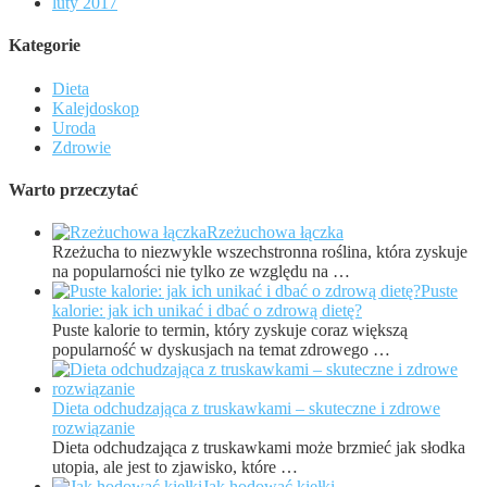
luty 2017
Kategorie
Dieta
Kalejdoskop
Uroda
Zdrowie
Warto przeczytać
Rzeżuchowa łączka
Rzeżucha to niezwykle wszechstronna roślina, która zyskuje
na popularności nie tylko ze względu na …
Puste
kalorie: jak ich unikać i dbać o zdrową dietę?
Puste kalorie to termin, który zyskuje coraz większą
popularność w dyskusjach na temat zdrowego …
Dieta odchudzająca z truskawkami – skuteczne i zdrowe
rozwiązanie
Dieta odchudzająca z truskawkami może brzmieć jak słodka
utopia, ale jest to zjawisko, które …
Jak hodować kiełki