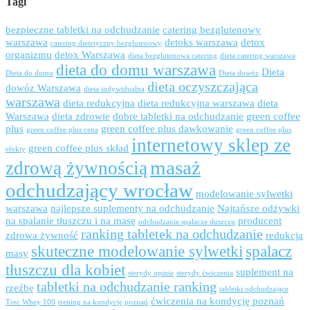
Tagi
bezpieczne tabletki na odchudzanie
catering bezglutenowy
warszawa
detoks warszawa
detox
catering dietetyczny bezglutenowy
organizmu
detox Warszawa
dieta bezglutenowa catering
dieta catering warszawa
dieta do domu warszawa
Dieta
Dieta do domu
Dieta dowóz
dieta oczyszczająca
dowóz Warszawa
dieta indywidualna
warszawa
dieta redukcyjna
dieta redukcyjna warszawa
dieta
Warszawa
dieta zdrowie
dobre tabletki na odchudzanie
green coffee
plus
green coffee plus dawkowanie
green coffee plus cena
green coffee plus
internetowy sklep ze
green coffee plus skład
efekty
masaż
zdrową żywnością
odchudzający wrocław
modelowanie sylwetki
warszawa
najlepsze suplementy na odchudzanie
Najtańsze odżywki
na spalanie tłuszczu i na masę
producent
odchudzanie spalacze tłuszczu
ranking tabletek na odchudzanie
zdrowa żywność
redukcja
skuteczne modelowanie sylwetki
spalacz
masy
tłuszczu dla kobiet
suplement na
sterydy opinie
sterydy ćwiczenia
tabletki na odchudzanie ranking
rzeźbę
tabletki odchudzające
ćwiczenia na kondycję poznań
Trec Whey 100
trening na kondycję poznań