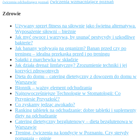
ćwiczenia wzmacniające poznań
ćwiczenia odchudzające poznań
Zdrowie
Używany sprzęt fitness na siłownię jako świetna alternatywa.
Wyposażenie siłowni – bieżnie
Jak myć owoce i warzywa, by usunąć pestycydy i szkodliwe
bakterie?
Jak banany wpływają na organizm? Banan przed czy po
treningu – idealna przekąska przed i po treningu
Sałatki z marchewką w składzie
Jak działa drenaż limfatyczny? Zrozumienie techniki i jej
korzyści zdrowotnych
Dieta do domu – catering dietetyczny z dowozem do domu w
Warszawie
Błonnik – ważny element odchudzania
Najnowocześniejsze Technologie w Stomatologii: Co
Przyniesie Przyszłość?
Co zyskamy jedząc awokado?
Ranking tabletek na odchudzanie: dobre tabletki i suplementy
diety na odchudzanie
Catering dietetyczny bezglutenowy – dieta bezglutenowa w
Warszawie
Trening, ćwiczenia na kondycję w Poznaniu. Czy sterydy
pomagają – opinie