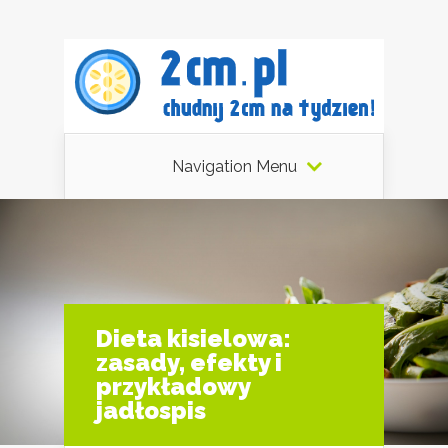
Navigation Menu
Dieta kisielowa:
zasady, efekty i
przykładowy
jadłospis