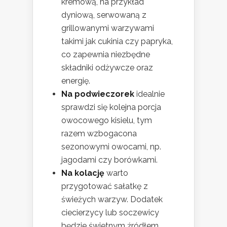
kremową, na przykład
dyniową, serwowaną z
grillowanymi warzywami
takimi jak cukinia czy papryka,
co zapewnia niezbędne
składniki odżywcze oraz
energię.
Na podwieczorek
idealnie
sprawdzi się kolejna porcja
owocowego kisielu, tym
razem wzbogacona
sezonowymi owocami, np.
jagodami czy borówkami.
Na kolację
warto
przygotować sałatkę z
świeżych warzyw. Dodatek
ciecierzycy lub soczewicy
będzie świetnym źródłem