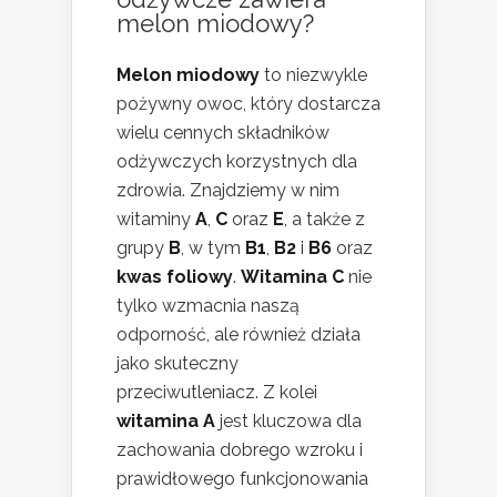
melon miodowy?
Melon miodowy
to niezwykle
pożywny owoc, który dostarcza
wielu cennych składników
odżywczych korzystnych dla
zdrowia. Znajdziemy w nim
witaminy
A
,
C
oraz
E
, a także z
grupy
B
, w tym
B1
,
B2
i
B6
oraz
kwas foliowy
.
Witamina C
nie
tylko wzmacnia naszą
odporność, ale również działa
jako skuteczny
przeciwutleniacz. Z kolei
witamina A
jest kluczowa dla
zachowania dobrego wzroku i
prawidłowego funkcjonowania