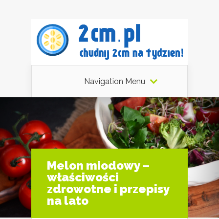
Navigation Menu
Melon miodowy –
właściwości
zdrowotne i przepisy
na lato