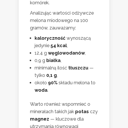
komórek.
Analizując wartości odżywcze
melona miodowego na 100
gramów, zauważamy:
kaloryczność
wynoszącą
jedynie
54 kcal
,
12,4 g
węglowodanów
,
0,9 g
białka
,
minimalną ilość
tłuszczu
—
tylko
0,1 g
,
około
90%
składu melona to
woda
.
Warto również wspomnieć o
minerałach takich jak
potas
czy
magnez
— kluczowe dla
utrzymania równowagi