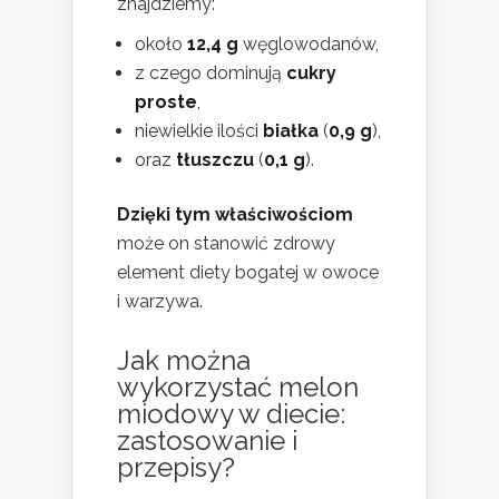
znajdziemy:
około
12,4 g
węglowodanów,
z czego dominują
cukry
proste
,
niewielkie ilości
białka
(
0,9 g
),
oraz
tłuszczu
(
0,1 g
).
Dzięki tym właściwościom
może on stanowić zdrowy
element diety bogatej w owoce
i warzywa.
Jak można
wykorzystać melon
miodowy w diecie:
zastosowanie i
przepisy?