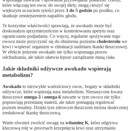
które włączają ten owoc do swojej diety, mogą cieszyć się
większym uczuciem sytości przez
3 do 5 godzin
po posiłku, co
skutkuje zmniejszeniem napadów głodu.
Te korzystne właściwości sprawiają, że awokado może być
doskonałym sprzymierzeńcem w kontrolowaniu apetytu oraz
ograniczaniu podjadania. Co więcej, regularne spożywanie tego
owocu może przyczynić się do obniżenia poziomu
cholesterolu
we
krwi i wspierać organizm w eliminacji nadmiaru tkanki tłuszczowej.
W efekcie jedzenie awokado nie tylko wspomaga proces
odchudzania, ale także ułatwia lepsze zarządzanie masą ciała.
Jakie składniki odżywcze awokado wspierają
metabolizm?
Awokado
to niezwykle wartościowy owoc, bogaty w składniki
odżywcze, które wspierają nasz metabolizm. Nienasycone kwasy
tłuszczowe
omega-3
i
omega-6
zawarte w tym owocu nie tylko
poprawiają przemianę materii, ale także pomagają regulować
poziom insuliny. Dzięki tym zdrowym tłuszczom można skuteczniej
zredukować tkankę tłuszczową.
Warto również zwrócić uwagę na
witaminę K
, która odgrywa
kluczową rolę w procesach krzepnięcia krwi oraz utrzymaniu