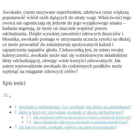
Awokado, często nazywane superfoodem, zdobywa coraz większą
popularność wśród osób dążących do utraty wagi. Właściwości tego
owocu nie ograniczają się jedynie do jego wyjątkowego smaku –
badania sugerują, że może on znacznie wspierać proces
odchudzania. Dzięki wysokiej zawartości zdrowych tłuszczów i
błonnika, awokado pomaga w utrzymaniu uczucia sytości na dłużej,
co może prowadzić do zmniejszenia spożywanych kalorii i
ograniczenia napadów głodu. Ciekawostką jest, że mimo swojej
kaloryczności, awokado może stać się wartościowym składnikiem
diety odchudzającej, oferując wiele korzyści zdrowotnych. Jak
zatem wprowadzenie awokado do codziennych posiłków może
wpłynąć na osiąganie zdrowych celów?
Spis treści
Awokado a odchudzanie: Czy awokado jest dobre na odchudzanie?
Jakie są korzyści zdrowotne awokado w diecie odchudzającej?
Jak awokado wpływa na uczucie sytości i redukcję tłuszczu?
Jakie składniki odżywcze awokado wspierają metabolizm?
Jak kaloryczność awokado wpływa na dietę ketogeniczną?