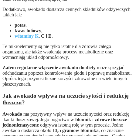
Dodatkowo, awokado dostarcza cennych składników odżywczych
takich jak:
potas
,
kwas foliowy
,
witaminy K
, C i E
.
Te mikroelementy są nie tylko istotne dla zdrowia całego
organizmu, ale także wspierają procesy metaboliczne oraz
wzmacniają układ odpornościowy.
Zatem regularne włączenie awokado do diety
może sprzyjać
odchudzaniu poprzez kontrolowanie głodu i poprawę metabolizmu.
Oprócz tego przynosi liczne korzyści zdrowotne na wielu innych
płaszczyznach.
Jak awokado wpływa na uczucie sytości i redukcję
tłuszczu?
Awokado
ma pozytywny wpływ na uczucie sytości oraz redukcję
tkanki tłuszczowej. Jego bogactwo w
błonnik
i
zdrowe tłuszcze
jednonienasycone
odgrywa istotną rolę w tym procesie. Jedno
awokado dostarcza około
13,5 gramów błonnika
, co znacznie
wspomaga trawienie i spowalnia przyswajanie pokarmu. Osoby,