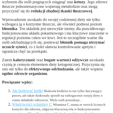
wyborem dla osób pragnących osiągnąć stan
ketozy
. Jego zdrowe
tłuszcze jednonienasycone wspierają metabolizm oraz mogą
przyczynić się do
redukcji zbędnej tkanki tłuszczowej
.
Wprowadzenie awokado do swojej codziennej diety nie tylko
wzbogaca ją o korzystne tłuszcze, ale również podnosi poziom
błonnika
. Ten składnik jest niezwykle istotny dla prawidłowego
funkcjonowania układu pokarmowego i ma kluczowe znaczenie w
regulacji poziomu cukru we krwi. Jest to szczególnie ważne dla
osób odchudzających się, ponieważ
błonnik pomaga utrzymać
uczucie sytości
, co z kolei ułatwia kontrolowanie apetytu i
ogranicza chęć na przekąski.
Zatem
kaloryczność
oraz
bogate wartości odżywcze
awokado
czynią je cennym elementem diety ketogenicznej. Przyczynia się
ono nie tylko do
efektywnego odchudzania
, ale także wspiera
ogólne zdrowie organizmu
.
Powiązane wpisy:
Jak hodować kiełki
Hodowla kiełków to nie tylko fascynujący
proces, ale także doskonały sposób na wzbogacenie swojej diety o
cenne składniki odżywcze. Wiele osób poszukuje...
Właściwości witaminy C
Witamina C, znana ze swoich licznych
korzyści dla zdrowia, odgrywa kluczową rolę w funkcjonowaniu