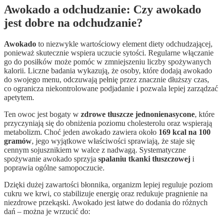
Awokado a odchudzanie: Czy awokado
jest dobre na odchudzanie?
Awokado
to niezwykle wartościowy element diety odchudzającej,
ponieważ skutecznie wspiera uczucie sytości. Regularne włączanie
go do posiłków może pomóc w zmniejszeniu liczby spożywanych
kalorii. Liczne badania wykazują, że osoby, które dodają awokado
do swojego menu, odczuwają pełnię przez znacznie dłuższy czas,
co ogranicza niekontrolowane podjadanie i pozwala lepiej zarządzać
apetytem.
Ten owoc jest bogaty w
zdrowe tłuszcze jednonienasycone
, które
przyczyniają się do obniżenia poziomu cholesterolu oraz wspierają
metabolizm. Choć jeden awokado zawiera około
169 kcal na 100
gramów
, jego wyjątkowe właściwości sprawiają, że staje się
cennym sojusznikiem w walce z nadwagą. Systematyczne
spożywanie awokado sprzyja
spalaniu tkanki tłuszczowej
i
poprawia ogólne samopoczucie.
Dzięki dużej zawartości błonnika, organizm lepiej reguluje poziom
cukru we krwi, co stabilizuje energię oraz redukuje pragnienie na
niezdrowe przekąski. Awokado jest łatwe do dodania do różnych
dań – można je wrzucić do: