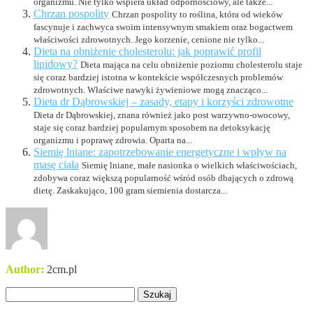
organizmu. Nie tylko wspiera układ odpornościowy, ale także...
Chrzan pospolity
Chrzan pospolity to roślina, która od wieków
fascynuje i zachwyca swoim intensywnym smakiem oraz bogactwem
właściwości zdrowotnych. Jego korzenie, cenione nie tylko...
Dieta na obniżenie cholesterolu: jak poprawić profil
lipidowy?
Dieta mająca na celu obniżenie poziomu cholesterolu staje
się coraz bardziej istotna w kontekście współczesnych problemów
zdrowotnych. Właściwe nawyki żywieniowe mogą znacząco...
Dieta dr Dąbrowskiej – zasady, etapy i korzyści zdrowotne
Dieta dr Dąbrowskiej, znana również jako post warzywno-owocowy,
staje się coraz bardziej popularnym sposobem na detoksykację
organizmu i poprawę zdrowia. Oparta na...
Siemię lniane: zapotrzebowanie energetyczne i wpływ na
masę ciała
Siemię lniane, małe nasionka o wielkich właściwościach,
zdobywa coraz większą popularność wśród osób dbających o zdrową
dietę. Zaskakująco, 100 gram siemienia dostarcza...
Author:
2cm.pl
Szukaj: