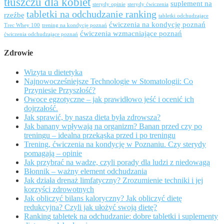
tłuszczu dla kobiet
suplement na
sterydy opinie
sterydy ćwiczenia
tabletki na odchudzanie ranking
rzeźbę
tabletki odchudzające
ćwiczenia na kondycję poznań
Trec Whey 100
trening na kondycję poznań
ćwiczenia wzmacniające poznań
ćwiczenia odchudzające poznań
Zdrowie
Wizyta u dietetyka
Najnowocześniejsze Technologie w Stomatologii: Co
Przyniesie Przyszłość?
Owoce egzotyczne – jak prawidłowo jeść i ocenić ich
dojrzałość.
Jak sprawić, by nasza dieta była zdrowsza?
Jak banany wpływają na organizm? Banan przed czy po
treningu – idealna przekąska przed i po treningu
Trening, ćwiczenia na kondycję w Poznaniu. Czy sterydy
pomagają – opinie
Jak przybrać na wadze, czyli porady dla ludzi z niedowagą
Błonnik – ważny element odchudzania
Jak działa drenaż limfatyczny? Zrozumienie techniki i jej
korzyści zdrowotnych
Jak obliczyć bilans kaloryczny? Jak obliczyć dietę
redukcyjna? Czyli jak ułożyć swoją dietę?
Ranking tabletek na odchudzanie: dobre tabletki i suplementy