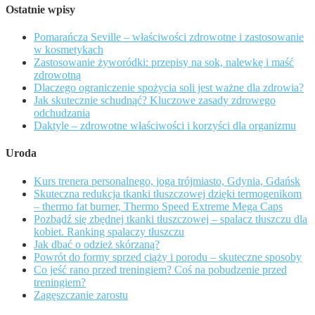
Ostatnie wpisy
Pomarańcza Seville – właściwości zdrowotne i zastosowanie
w kosmetykach
Zastosowanie żyworódki: przepisy na sok, nalewkę i maść
zdrowotną
Dlaczego ograniczenie spożycia soli jest ważne dla zdrowia?
Jak skutecznie schudnąć? Kluczowe zasady zdrowego
odchudzania
Daktyle – zdrowotne właściwości i korzyści dla organizmu
Uroda
Kurs trenera personalnego, joga trójmiasto, Gdynia, Gdańsk
Skuteczna redukcja tkanki tłuszczowej dzięki termogenikom
– thermo fat burner, Thermo Speed Extreme Mega Caps
Pozbądź się zbędnej tkanki tłuszczowej – spalacz tłuszczu dla
kobiet. Ranking spalaczy tłuszczu
Jak dbać o odzież skórzaną?
Powrót do formy sprzed ciąży i porodu – skuteczne sposoby
Co jeść rano przed treningiem? Coś na pobudzenie przed
treningiem?
Zagęszczanie zarostu