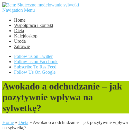
Navigation Menu
Home
Współpraca i kontakt
Dieta
Kalejdoskop
Uroda
Zdrowie
Follow us on Twitter
Follow us on Facebook
Subscribe To Rss Feed
Follow Us On Google+
Awokado a odchudzanie – jak
pozytywnie wpływa na
sylwetkę?
Home
»
Dieta
»
Awokado a odchudzanie – jak pozytywnie wpływa
na sylwetkę?