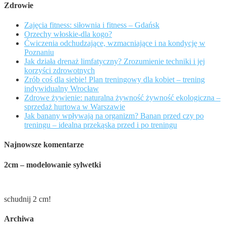
Zdrowie
Zajęcia fitness: siłownia i fitness – Gdańsk
Orzechy włoskie-dla kogo?
Ćwiczenia odchudzające, wzmacniające i na kondycję w
Poznaniu
Jak działa drenaż limfatyczny? Zrozumienie techniki i jej
korzyści zdrowotnych
Zrób coś dla siebie! Plan treningowy dla kobiet – trening
indywidualny Wrocław
Zdrowe żywienie: naturalna żywność żywność ekologiczna –
sprzedaż hurtowa w Warszawie
Jak banany wpływają na organizm? Banan przed czy po
treningu – idealna przekąska przed i po treningu
Najnowsze komentarze
2cm – modelowanie sylwetki
schudnij 2 cm!
Archiwa