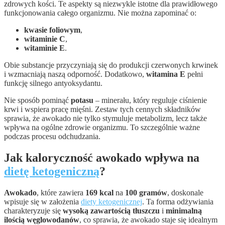
zdrowych kości. Te aspekty są niezwykle istotne dla prawidłowego
funkcjonowania całego organizmu. Nie można zapominać o:
kwasie foliowym
,
witaminie C
,
witaminie E
.
Obie substancje przyczyniają się do produkcji czerwonych krwinek
i wzmacniają naszą odporność. Dodatkowo,
witamina E
pełni
funkcję silnego antyoksydantu.
Nie sposób pominąć
potasu
– minerału, który reguluje ciśnienie
krwi i wspiera pracę mięśni. Zestaw tych cennych składników
sprawia, że awokado nie tylko stymuluje metabolizm, lecz także
wpływa na ogólne zdrowie organizmu. To szczególnie ważne
podczas procesu odchudzania.
Jak kaloryczność awokado wpływa na
dietę ketogeniczną
?
Awokado
, które zawiera
169 kcal
na
100 gramów
, doskonale
wpisuje się w założenia
diety ketogenicznej
. Ta forma odżywiania
charakteryzuje się
wysoką zawartością tłuszczu
i
minimalną
ilością węglowodanów
, co sprawia, że awokado staje się idealnym