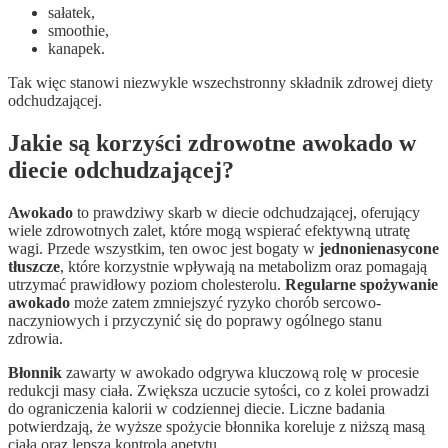
sałatek,
smoothie,
kanapek.
Tak więc stanowi niezwykle wszechstronny składnik zdrowej diety
odchudzającej.
Jakie są korzyści zdrowotne awokado w
diecie odchudzającej?
Awokado
to prawdziwy skarb w diecie odchudzającej, oferujący
wiele zdrowotnych zalet, które mogą wspierać efektywną utratę
wagi. Przede wszystkim, ten owoc jest bogaty w
jednonienasycone
tłuszcze
, które korzystnie wpływają na metabolizm oraz pomagają
utrzymać prawidłowy poziom cholesterolu.
Regularne spożywanie
awokado
może zatem zmniejszyć ryzyko chorób sercowo-
naczyniowych i przyczynić się do poprawy ogólnego stanu
zdrowia.
Błonnik
zawarty w awokado odgrywa kluczową rolę w procesie
redukcji masy ciała. Zwiększa uczucie sytości, co z kolei prowadzi
do ograniczenia kalorii w codziennej diecie. Liczne badania
potwierdzają, że wyższe spożycie błonnika koreluje z niższą masą
ciała oraz lepszą kontrolą apetytu.