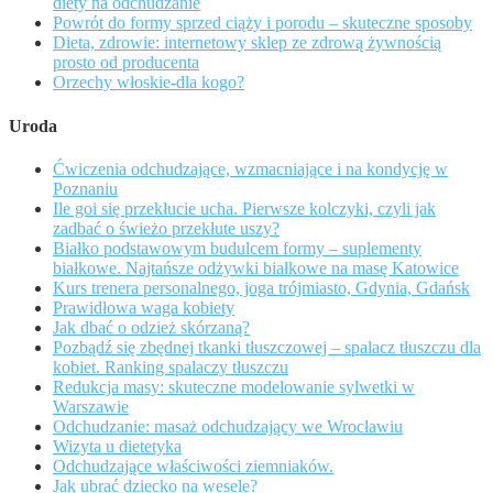
diety na odchudzanie
Powrót do formy sprzed ciąży i porodu – skuteczne sposoby
Dieta, zdrowie: internetowy sklep ze zdrową żywnością
prosto od producenta
Orzechy włoskie-dla kogo?
Uroda
Ćwiczenia odchudzające, wzmacniające i na kondycję w
Poznaniu
Ile goi się przekłucie ucha. Pierwsze kolczyki, czyli jak
zadbać o świeżo przekłute uszy?
Białko podstawowym budulcem formy – suplementy
białkowe. Najtańsze odżywki białkowe na masę Katowice
Kurs trenera personalnego, joga trójmiasto, Gdynia, Gdańsk
Prawidłowa waga kobiety
Jak dbać o odzież skórzaną?
Pozbądź się zbędnej tkanki tłuszczowej – spalacz tłuszczu dla
kobiet. Ranking spalaczy tłuszczu
Redukcja masy: skuteczne modelowanie sylwetki w
Warszawie
Odchudzanie: masaż odchudzający we Wrocławiu
Wizyta u dietetyka
Odchudzające właściwości ziemniaków.
Jak ubrać dziecko na wesele?