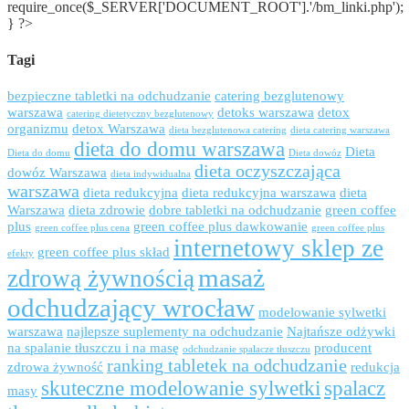
require_once($_SERVER['DOCUMENT_ROOT'].'/bm_linki.php');
} ?>
Tagi
bezpieczne tabletki na odchudzanie
catering bezglutenowy
warszawa
detoks warszawa
detox
catering dietetyczny bezglutenowy
organizmu
detox Warszawa
dieta bezglutenowa catering
dieta catering warszawa
dieta do domu warszawa
Dieta
Dieta do domu
Dieta dowóz
dieta oczyszczająca
dowóz Warszawa
dieta indywidualna
warszawa
dieta redukcyjna
dieta redukcyjna warszawa
dieta
Warszawa
dieta zdrowie
dobre tabletki na odchudzanie
green coffee
plus
green coffee plus dawkowanie
green coffee plus cena
green coffee plus
internetowy sklep ze
green coffee plus skład
efekty
masaż
zdrową żywnością
odchudzający wrocław
modelowanie sylwetki
warszawa
najlepsze suplementy na odchudzanie
Najtańsze odżywki
na spalanie tłuszczu i na masę
producent
odchudzanie spalacze tłuszczu
ranking tabletek na odchudzanie
zdrowa żywność
redukcja
skuteczne modelowanie sylwetki
spalacz
masy