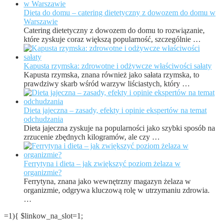
Dieta do domu – catering dietetyczny z dowozem do domu w
Warszawie
Catering dietetyczny z dowozem do domu to rozwiązanie,
które zyskuje coraz większą popularność, szczególnie …
Kapusta rzymska: zdrowotne i odżywcze właściwości sałaty
Kapusta rzymska, znana również jako sałata rzymska, to
prawdziwy skarb wśród warzyw liściastych, który …
Dieta jajeczna – zasady, efekty i opinie ekspertów na temat
odchudzania
Dieta jajeczna zyskuje na popularności jako szybki sposób na
zrzucenie zbędnych kilogramów, ale czy …
Ferrytyna i dieta – jak zwiększyć poziom żelaza w
organizmie?
Ferrytyna, znana jako wewnętrzny magazyn żelaza w
organizmie, odgrywa kluczową rolę w utrzymaniu zdrowia.
…
=1){ $linkow_na_slot=1;