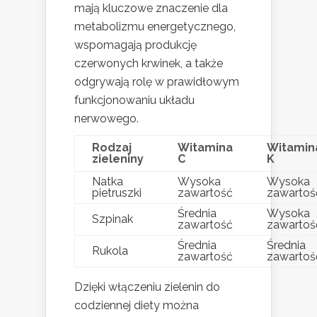
mają kluczowe znaczenie dla
metabolizmu energetycznego,
wspomagają produkcję
czerwonych krwinek, a także
odgrywają rolę w prawidłowym
funkcjonowaniu układu
nerwowego.
Rodzaj
Witamina
Witamin
zieleniny
C
K
Natka
Wysoka
Wysoka
pietruszki
zawartość
zawartoś
Średnia
Wysoka
Szpinak
zawartość
zawartoś
Średnia
Średnia
Rukola
zawartość
zawartoś
Dzięki włączeniu zielenin do
codziennej diety można