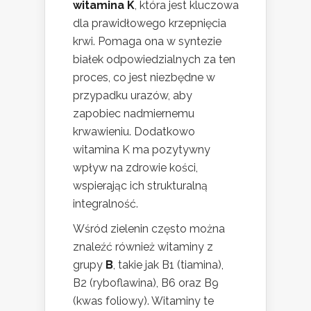
witamina K
, która jest kluczowa
dla prawidłowego krzepnięcia
krwi. Pomaga ona w syntezie
białek odpowiedzialnych za ten
proces, co jest niezbędne w
przypadku urazów, aby
zapobiec nadmiernemu
krwawieniu. Dodatkowo
witamina K ma pozytywny
wpływ na zdrowie kości,
wspierając ich strukturalną
integralność.
Wśród zielenin często można
znaleźć również witaminy z
grupy
B
, takie jak B1 (tiamina),
B2 (ryboflawina), B6 oraz B9
(kwas foliowy). Witaminy te