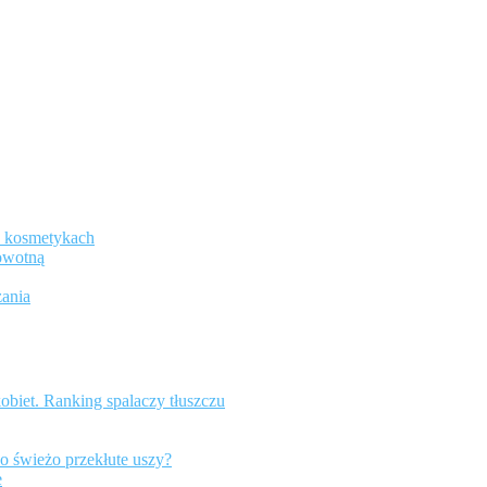
w kosmetykach
rowotną
ania
kobiet. Ranking spalaczy tłuszczu
ć o świeżo przekłute uszy?
e