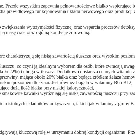
tne. Przede wszystkim zapewnia pełnowartościowe białko wspierające 
 dla prawidłowego funkcjonowania układu nerwowego oraz produkcji
o zwiększenia wytrzymałości fizycznej oraz wsparcia procesów detoksy
ią masę ciała oraz ogólną kondycję zdrowotną.
óre charakteryzują się niską zawartością tłuszczu oraz wysokim poziom
tłuszczu, co czyni ją idealnym wyborem dla osób, które zwracają uwag
(około 22%) i uboga w tłuszcz. Dodatkowo dostarcza cennych witamin 
eprzowiny, mająca około 20% białka oraz będąca źródłem żelaza hemo
 niskim poziomem tłuszczu. Jest również bogata w witaminy B6 i B12,
ące dużą ilość białka przy niskiej kaloryczności,
– te smakowite kawałki wyróżniają się niską zawartością tłuszczu przy
ielu istotnych składników odżywczych, takich jak witaminy z grupy B 
odgrywają kluczową rolę w utrzymaniu dobrej kondycji organizmu. Pr