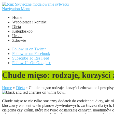
Navigation Menu
Home
Współpraca i kontakt
Dieta
Kalejdoskop
Uroda
Zdrowie
Follow us on Twitter
Follow us on Facebook
Subscribe To Rss Feed
Follow Us On Google+
Chude mięso: rodzaje, korzyści 
Home
»
Dieta
»
Chude mięso: rodzaje, korzyści zdrowotne i przepisy
Chude mięso to nie tylko smaczny dodatek do codziennej diety, ale 
kluczowy element wielu planów żywieniowych, zwłaszcza dla tych, k
cielęcina czy królik, które nie tylko dostarczają cennych składnikó