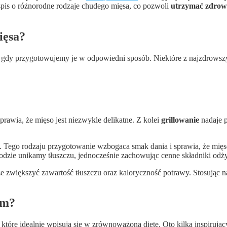
ospis o różnorodne rodzaje chudego mięsa, co pozwoli
utrzymać zdrow
ięsa?
 gdy przygotowujemy je w odpowiedni sposób. Niektóre z najzdrowszy
rawia, że mięso jest niezwykle delikatne. Z kolei
grillowanie
nadaje p
 Tego rodzaju przygotowanie wzbogaca smak dania i sprawia, że mięso 
etodzie unikamy tłuszczu, jednocześnie zachowując cenne składniki od
że zwiększyć zawartość tłuszczu oraz kaloryczność potrawy. Stosując n
em?
tóre idealnie wpisują się w zrównoważoną dietę. Oto kilka inspirując