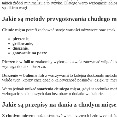
takich źródeł minimalizuje to ryzyko. Dlatego warto wzbogacić jadł
spadkiem wagi.
Jakie są metody przygotowania chudego m
Chude mięso
potrafi zachować swoje wartości odżywcze oraz smak,
pieczenie
,
grillowanie
,
duszenie
,
gotowanie na parze
.
Pieczenie w folii
to znakomity wybór – pozwala zatrzymać wilgoć i sp
wymaga dodatku tłuszczu.
Duszenie w bulionie lub z warzywami
to kolejna doskonała metoda.
wśród tych, którzy chcą dbać o kaloryczność posiłków; dzięki tej m
Warto jednak unikać
smażenia chudego mięsa
, gdyż ta technika mo
wzbogacić smak naszych dań bez obaw o dodatkowe kalorie.
Jakie są przepisy na dania z chudym mięs
Z chudym mięsem
można stworzyć wiele pysznych i zdrowych dań, k