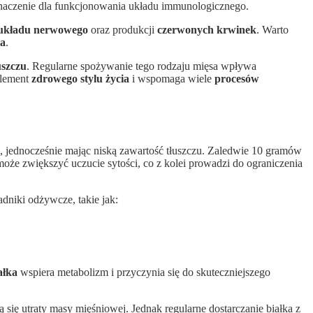
naczenie dla funkcjonowania układu immunologicznego.
układu nerwowego
oraz produkcji
czerwonych krwinek
. Warto
ia
.
uszczu
. Regularne spożywanie tego rodzaju mięsa wpływa
element
zdrowego stylu życia
i wspomaga wiele
procesów
, jednocześnie mając niską zawartość tłuszczu. Zaledwie 10 gramów
oże zwiększyć uczucie sytości, co z kolei prowadzi do ograniczenia
dniki odżywcze, takie jak:
ałka
wspiera metabolizm i przyczynia się do skuteczniejszego
 się utraty masy mięśniowej. Jednak regularne dostarczanie białka z