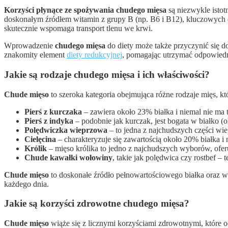
Korzyści płynące ze spożywania chudego mięsa
są niezwykle isto
doskonałym źródłem witamin z grupy B (np. B6 i B12), kluczowych
skutecznie wspomaga transport tlenu we krwi.
Wprowadzenie
chudego mięsa
do diety może także przyczynić się d
znakomity element
diety redukcyjnej
, pomagając utrzymać odpowiedn
Jakie są rodzaje chudego mięsa i ich właściwości?
Chude mięso
to szeroka kategoria obejmująca różne rodzaje mięs, kt
Pierś z kurczaka
– zawiera około 23% białka i niemal nie ma 
Pierś z indyka
– podobnie jak kurczak, jest bogata w białko 
Polędwiczka wieprzowa
– to jedna z najchudszych części wi
Cielęcina
– charakteryzuje się zawartością około 20% białka i
Królik
– mięso królika to jedno z najchudszych wyborów, oferuj
Chude kawałki wołowiny
, takie jak polędwica czy rostbef 
Chude mięso
to doskonałe źródło pełnowartościowego białka oraz w
każdego dnia.
Jakie są korzyści zdrowotne chudego mięsa?
Chude mięso
wiąże się z licznymi korzyściami zdrowotnymi, które 