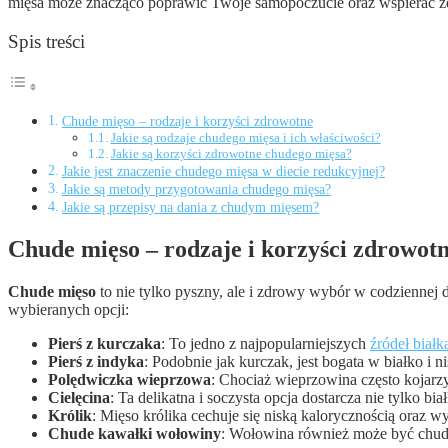
mięsa może znacząco poprawić Twoje samopoczucie oraz wspierać zdr
Spis treści
Chude mięso – rodzaje i korzyści zdrowotne
Jakie są rodzaje chudego mięsa i ich właściwości?
Jakie są korzyści zdrowotne chudego mięsa?
Jakie jest znaczenie chudego mięsa w diecie redukcyjnej?
Jakie są metody przygotowania chudego mięsa?
Jakie są przepisy na dania z chudym mięsem?
Chude mięso – rodzaje i korzyści zdrowot
Chude mięso
to nie tylko pyszny, ale i zdrowy wybór w codziennej 
wybieranych opcji:
Pierś z kurczaka
: To jedno z najpopularniejszych
źródeł białk
Pierś z indyka
: Podobnie jak kurczak, jest bogata w białko i
Polędwiczka wieprzowa
: Chociaż wieprzowina często kojarzy
Cielęcina
: Ta delikatna i soczysta opcja dostarcza nie tylko b
Królik
: Mięso królika cechuje się niską kalorycznością oraz 
Chude kawałki wołowiny
: Wołowina również może być chuda