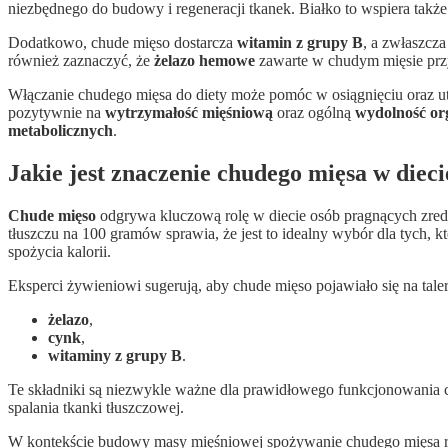
niezbędnego do budowy i regeneracji tkanek. Białko to wspiera takż
Dodatkowo, chude mięso dostarcza
witamin z grupy B
, a zwłaszcz
również zaznaczyć, że
żelazo hemowe
zawarte w chudym mięsie prz
Włączanie chudego mięsa do diety może pomóc w osiągnięciu oraz u
pozytywnie na
wytrzymałość mięśniową
oraz ogólną
wydolność o
metabolicznych
.
Jakie jest znaczenie chudego mięsa w diec
Chude mięso
odgrywa kluczową rolę w diecie osób pragnących zre
tłuszczu na 100 gramów sprawia, że jest to idealny wybór dla tych,
spożycia kalorii.
Eksperci żywieniowi sugerują, aby chude mięso pojawiało się na tal
żelazo
,
cynk
,
witaminy z grupy B
.
Te składniki są niezwykle ważne dla prawidłowego funkcjonowania
spalania tkanki tłuszczowej.
W kontekście budowy masy mięśniowej spożywanie chudego mięsa r