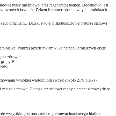
budowę masy mięśniowej oraz regenerację tkanek. Dodatkowo jest
 czerwonych krwinek.
Żelazo hemowe
obecne w tych produktach
kacji organizmu. Dzięki swojej niskotłuszczowej naturze stanowi
em białka. Poniżej przedstawiam kilka najpopularniejszych opcji:
ę na zdrowie,
z grupy B,
wego,
 zachowaniu wysokiej wartości odżywczej (około 21% białka).
i żelazo hemowe. Dlatego też stanowi cenny element zdrowej diety
zede wszystkim jest ono źródłem
pełnowartościowego białka
,