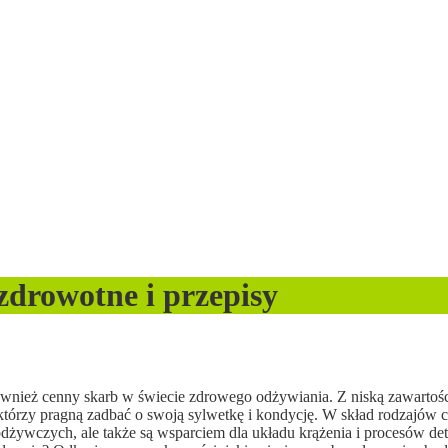
zdrowotne i przepisy
również cenny skarb w świecie zdrowego odżywiania. Z niską zawartoś
tórzy pragną zadbać o swoją sylwetkę i kondycję. W skład rodzajów c
w odżywczych, ale także są wsparciem dla układu krążenia i procesów 