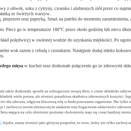
wy z oliwek, soku z cytryny, czosnku i ulubionych ziół przez co najmni
sałatką ze świeżych warzyw.
olą, pieprzem oraz papryką. Smaż na patelni do momentu zarumienieni
iem. Piecz go w temperaturze 180°C przez około godzinę lub nieco dłuże
kład polędwicę) w osolonej wodzie do uzyskania miękkości. Po ugotowa
telni wok razem z cebulą i czosnkiem. Następnie dodaj mleko kokosowe 
m.
udego mięsa
w kuchni oraz doskonałe połączenie go ze zdrowymi skła
 ale także doskonały sposób na wzbogacenie swojej diety o cenne składniki odżywc
 składnik wielu potraw, ale również prawdziwa skarbnica zdrowotnych korzyści. J
ści dla zdrowia, odgrywa kluczową rolę w funkcjonowaniu organizmu. Nie tylko ws
nuje i zachwyca swoim intensywnym smakiem oraz bogactwem właściwości zdrowotnyc
Dieta mająca na celu obniżenie poziomu cholesterolu staje się coraz bardziej is
i
Jujuba, znana również jako głożyna pospolita, to owoc, który nie tylko zachwyc