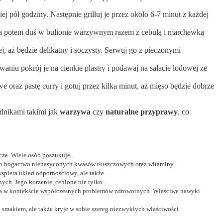
ej pół godziny. Następnie grilluj je przez około 6-7 minut z każdej
a, a potem duś w bulionie warzywnym razem z cebulą i marchewką
j, aż będzie delikatny i soczysty. Serwuj go z pieczonymi
niu pokrój je na cienkie plastry i podawaj na sałacie lodowej ze
oraz pastę curry i gotuj przez kilka minut, aż mięso będzie dobrze
dnikami takimi jak
warzywa
czy
naturalne przyprawy
, co
ze. Wiele osób poszukuje...
ego bogactwo nienasyconych kwasów tłuszczowych oraz witaminy...
piera układ odpornościowy, ale także...
h. Jego korzenie, cenione nie tylko...
totna w kontekście współczesnych problemów zdrowotnych. Właściwe nawyki
a smakiem, ale także kryje w sobie szereg niezwykłych właściwości