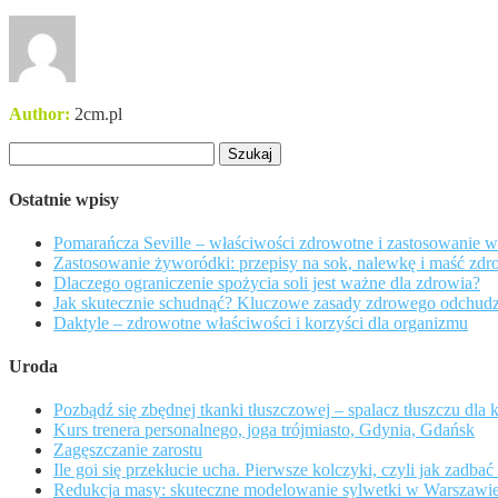
Author:
2cm.pl
Szukaj:
Ostatnie wpisy
Pomarańcza Seville – właściwości zdrowotne i zastosowanie 
Zastosowanie żyworódki: przepisy na sok, nalewkę i maść zd
Dlaczego ograniczenie spożycia soli jest ważne dla zdrowia?
Jak skutecznie schudnąć? Kluczowe zasady zdrowego odchudz
Daktyle – zdrowotne właściwości i korzyści dla organizmu
Uroda
Pozbądź się zbędnej tkanki tłuszczowej – spalacz tłuszczu dla 
Kurs trenera personalnego, joga trójmiasto, Gdynia, Gdańsk
Zagęszczanie zarostu
Ile goi się przekłucie ucha. Pierwsze kolczyki, czyli jak zadba
Redukcja masy: skuteczne modelowanie sylwetki w Warszawi