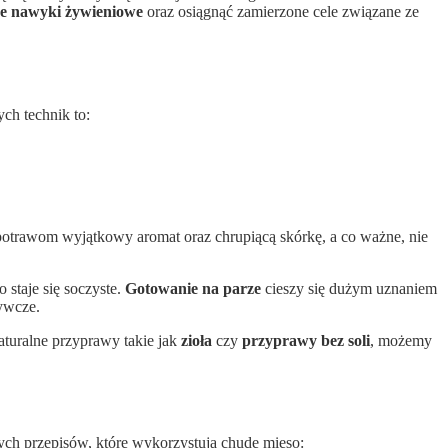
e nawyki żywieniowe
oraz osiągnąć zamierzone cele związane ze
ch technik to:
otrawom wyjątkowy aromat oraz chrupiącą skórkę, a co ważne, nie
staje się soczyste.
Gotowanie na parze
cieszy się dużym uznaniem
żywcze.
aturalne przyprawy takie jak
zioła
czy
przyprawy bez soli
, możemy
ych przepisów, które wykorzystują chude mięso: