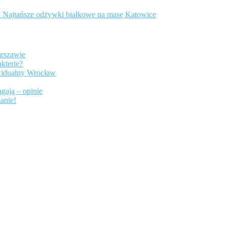
 Najtańsze odżywki białkowe na masę Katowice
arszawie
kterie?
ywidualny Wrocław
gają – opinie
anie!