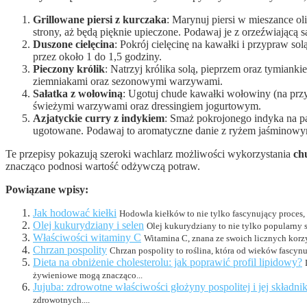
Grillowane piersi z kurczaka
: Marynuj piersi w mieszance oli
strony, aż będą pięknie upieczone. Podawaj je z orzeźwiającą 
Duszone cielęcina
: Pokrój cielęcinę na kawałki i przypraw s
przez około 1 do 1,5 godziny.
Pieczony królik
: Natrzyj królika solą, pieprzem oraz tymiank
ziemniakami oraz sezonowymi warzywami.
Sałatka z wołowiną
: Ugotuj chude kawałki wołowiny (na przy
świeżymi warzywami oraz dressingiem jogurtowym.
Azjatyckie curry z indykiem
: Smaż pokrojonego indyka na pa
ugotowane. Podawaj to aromatyczne danie z ryżem jaśminowy
Te przepisy pokazują szeroki wachlarz możliwości wykorzystania
ch
znacząco podnosi wartość odżywczą potraw.
Powiązane wpisy:
Jak hodować kiełki
Hodowla kiełków to nie tylko fascynujący proces,
Olej kukurydziany i selen
Olej kukurydziany to nie tylko popularny
Właściwości witaminy C
Witamina C, znana ze swoich licznych korzy
Chrzan pospolity
Chrzan pospolity to roślina, która od wieków fascy
Dieta na obniżenie cholesterolu: jak poprawić profil lipidowy?
żywieniowe mogą znacząco...
Jujuba: zdrowotne właściwości głożyny pospolitej i jej składnik
zdrowotnych....