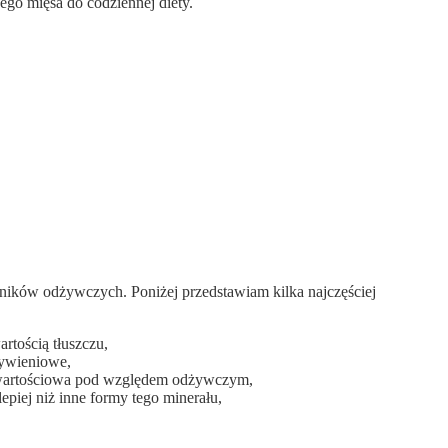
go mięsa do codziennej diety.
adników odżywczych. Poniżej przedstawiam kilka najczęściej
artością tłuszczu,
żywieniowe,
dzo wartościowa pod względem odżywczym,
lepiej niż inne formy tego minerału,