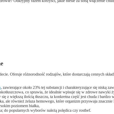
owie? Odkryjmy razem korzyści, jakie niesie za sobą włączenie chude
ne
diecie. Oferuje różnorodność rodzajów, które dostarczają cennych skł
a
, zawierające około 23% tej substancji i charakteryzujące się niską zaw
 niskotłuszczowa, co sprawia, że idealnie wpisuje się w zdrowe nawyki 
 się z większą ilością tłuszczu, ta konkretna część jest chuda i bar
iałka, ale również żelaza hemowego, które organizm przyswaja znacznie 
wysokim poziomem białka,
; do popularnych wyborów należą polędica czy rostbef.