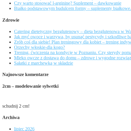
Czy warto stosować l-argininę? Suplement – dawkowanie
Białko podstawowym budulcem formy – suplementy białkowe.
Zdrowie
Catering dietetyczny bezglutenowy – dieta bezglutenowa w W
Jak myć owoce i warzywa, by usunąć pestycydy i szkodliwe ba
Zrób coś dla siebie! Plan treningowy dla kobiet – trening ind
Orzechy włoskie-dla kogo?
Trening, ćwiczenia na kondycję w Poznaniu. Czy sterydy poma
Mleko owcze z dostawą do domu – zdrowe i wygodne rozwiąz
Sałatki z marchewką w składzie
Najnowsze komentarze
2cm – modelowanie sylwetki
schudnij 2 cm!
Archiwa
lipiec 2026