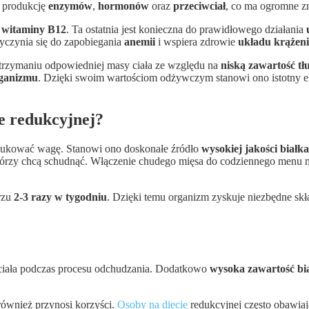
e produkcję
enzymów
,
hormonów
oraz
przeciwciał
, co ma ogromne z
a
witaminy B12
. Ta ostatnia jest konieczna do prawidłowego działania
yczynia się do zapobiegania
anemii
i wspiera zdrowie
układu krążen
trzymaniu odpowiedniej masy ciała ze względu na
niską zawartość tł
rganizmu
. Dzięki swoim wartościom odżywczym stanowi ono istotny 
ie redukcyjnej?
dukować wagę. Stanowi ono doskonałe źródło
wysokiej jakości białka
 którzy chcą schudnąć. Włączenie chudego mięsa do codziennego menu m
erzu
2-3 razy w tygodniu
. Dzięki temu organizm zyskuje niezbędne skła
 ciała podczas procesu odchudzania. Dodatkowo
wysoka zawartość bi
ównież przynosi korzyści.
Osoby na diecie
redukcyjnej często obawiają