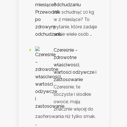
odchudzaniu
Jak schudnąć 10 kg
w 2 miesiące? To
pytanie, które zadaje
sobie wiele osób …
Czereśnie –
zdrowotne
właściwości,
wartości odżywcze i
zastosowanie
Czereśnie, te
soczyste i słodkie
owoce, mają
znacznie więcej do
zaoferowania niż tylko smak.
…