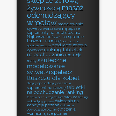
sklep ze zdrową
masaż
żywnością
odchudzający
wrocław
modelowanie
sylwetki warszawa
najlepsze
suplementy na odchudzanie
Najtańsze odżywki na spalanie
tłuszczu i na masę
odchudzanie
producent zdrowa
spalacze tłuszczu
ranking tabletek
żywność
na odchudzanie
redukcja
skuteczne
masy
modelowanie
sylwetki
spalacz
tłuszczu dla kobiet
sterydy opinie
sterydy ćwiczenia
tabletki
suplement na rzeźbę
na odchudzanie ranking
tabletki odchudzające
Trec Whey 100
trening
ćwiczenia na
na kondycję poznań
kondycję poznań
ćwiczenia
ćwiczenia
odchudzające poznań
wzmacniające poznań