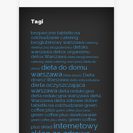
Tagi
bezpieczne tabletki na
odchudzanie
catering
bezglutenowy warszawa
catering
detoks
dietetyczny bezglutenowy
warszawa
detox organizmu
detox Warszawa
dieta bezglutenowa
catering
dieta catering warszawa
Dieta do
dieta do domu
domu
warszawa
Dieta
Dieta dowóz
dowóz Warszawa
dieta indywidualna
dieta oczyszczająca
warszawa
dieta redukcyjna
dieta redukcyjna warszawa
dieta
Warszawa
dieta zdrowie
dobre
tabletki na odchudzanie
green
coffee plus
green coffee plus cena
green coffee plus dawkowanie
green coffee
green coffee plus efekty
internetowy
plus skład