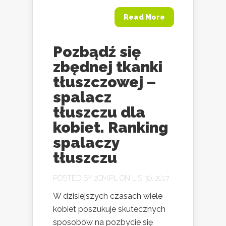
Read More
Pozbądź się
zbędnej tkanki
tłuszczowej –
spalacz
tłuszczu dla
kobiet. Ranking
spalaczy
tłuszczu
POSTED BY
2CM.PL
ON LIS 30, 2017
W dzisiejszych czasach wiele
kobiet poszukuje skutecznych
sposobów na pozbycie się