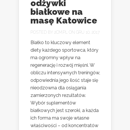
odżywki
białkowe na
masę Katowice
POSTED BY
2CM.PL
ON GRU 10, 2017
Białko to kluczowy element
diety każdego sportowca, który
ma ogromny wpływ na
regenerację i rozwój mięśni. W
obliczu intensywnych treningów,
odpowiednia jego ilość staje się
nieodzowna dla osiągania
zamierzonych rezultatów.
Wybór suplementów
białkowych jest szeroki, a każda
ich forma ma swoje własne
właściwości – od koncentratów