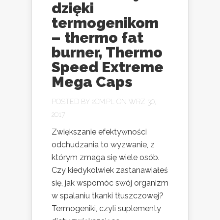
dzięki
termogenikom
– thermo fat
burner, Thermo
Speed Extreme
Mega Caps
POSTED BY
2CM.PL
ON WRZ 30,
2017
Zwiększanie efektywności
odchudzania to wyzwanie, z
którym zmaga się wiele osób.
Czy kiedykolwiek zastanawiałeś
się, jak wspomóc swój organizm
w spalaniu tkanki tłuszczowej?
Termogeniki, czyli suplementy