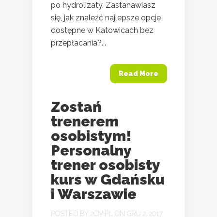
po hydrolizaty. Zastanawiasz
się, jak znaleźć najlepsze opcje
dostępne w Katowicach bez
przepłacania?...
Read More
Zostań
trenerem
osobistym!
Personalny
trener osobisty
kurs w Gdańsku
i Warszawie
POSTED BY
2CM.PL
ON GRU 2, 2017