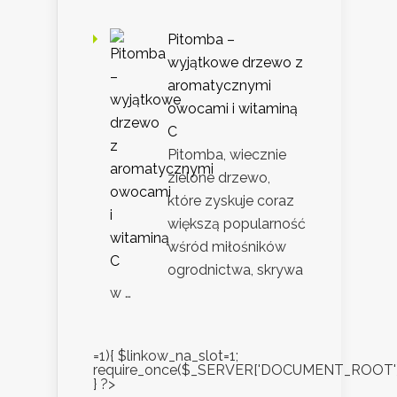
Pitomba –
wyjątkowe drzewo z
aromatycznymi
owocami i witaminą
C
Pitomba, wiecznie
zielone drzewo,
które zyskuje coraz
większą popularność
wśród miłośników
ogrodnictwa, skrywa
w …
=1){ $linkow_na_slot=1;
require_once($_SERVER['DOCUMENT_ROOT'].'/
} ?>