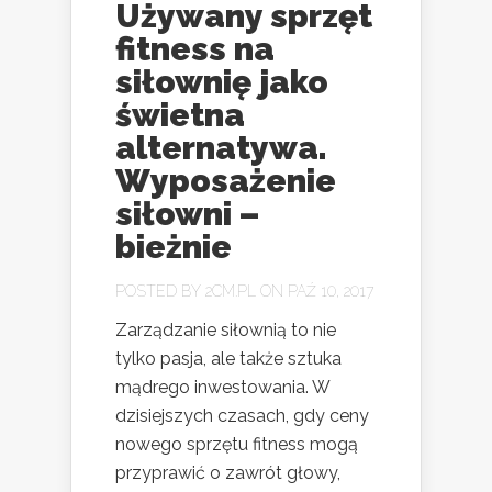
Używany sprzęt
fitness na
siłownię jako
świetna
alternatywa.
Wyposażenie
siłowni –
bieżnie
POSTED BY
2CM.PL
ON PAŹ 10, 2017
Zarządzanie siłownią to nie
tylko pasja, ale także sztuka
mądrego inwestowania. W
dzisiejszych czasach, gdy ceny
nowego sprzętu fitness mogą
przyprawić o zawrót głowy,